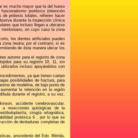
lar es mucho mayor que la del hueso
funcionalismo protésico (retención
 de prótesis totales, refieren hacer
serva durante la inspección clínica
lares que incluso llegan a ubicarse
o mentoniano, en cuyo caso la zona
rto, los dientes artificiales pueden
 zona neutra; por el contrario, si es
rmitiendo de ésta manera ubicar los
tes autores para el registro de zona
jidos para su registro 10, 11, sin
 utilizarlos incluso apoyándolos con
procedimientos, ya que tienen cuerpo
bajas posibilidades de fractura, para
uestos de modelina, de bajo punto de
aumentar la retención en la región
íbula durante el registro, a su vez,
inson, accidente cerebrovascular,
s a resecciones quirúrgicas de la
tibuloplastía, cirugía ortognática,
bilidad protésica 6 , por lo que se
trucción de dentaduras completas de
sticas, procedente del Edo. Mérida,