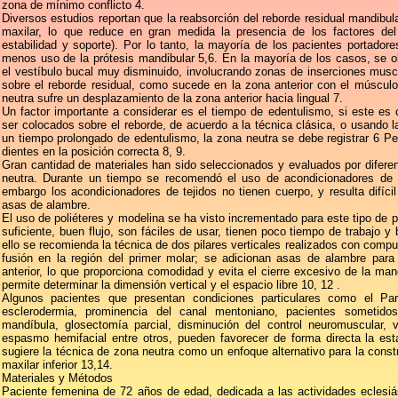
zona de mínimo conflicto 4.
Diversos estudios reportan que la reabsorción del reborde residual mandibu
maxilar, lo que reduce en gran medida la presencia de los factores del 
estabilidad y soporte). Por lo tanto, la mayoría de los pacientes portadores
menos uso de la prótesis mandibular 5,6. En la mayoría de los casos, se ob
el vestíbulo bucal muy disminuido, involucrando zonas de inserciones muscu
sobre el reborde residual, como sucede en la zona anterior con el múscul
neutra sufre un desplazamiento de la zona anterior hacia lingual 7.
Un factor importante a considerar es el tiempo de edentulismo, si este es co
ser colocados sobre el reborde, de acuerdo a la técnica clásica, o usando la
un tiempo prolongado de edentulismo, la zona neutra se debe registrar 6 Pe
dientes en la posición correcta 8, 9.
Gran cantidad de materiales han sido seleccionados y evaluados por diferen
neutra. Durante un tiempo se recomendó el uso de acondicionadores de te
embargo los acondicionadores de tejidos no tienen cuerpo, y resulta difícil
asas de alambre.
El uso de poliéteres y modelina se ha visto incrementado para este tipo de 
suficiente, buen flujo, son fáciles de usar, tienen poco tiempo de trabajo y 
ello se recomienda la técnica de dos pilares verticales realizados con comp
fusión en la región del primer molar; se adicionan asas de alambre para 
anterior, lo que proporciona comodidad y evita el cierre excesivo de la mand
permite determinar la dimensión vertical y el espacio libre 10, 12 .
Algunos pacientes que presentan condiciones particulares como el Park
esclerodermia, prominencia del canal mentoniano, pacientes sometido
mandíbula, glosectomía parcial, disminución del control neuromuscular, ves
espasmo hemifacial entre otros, pueden favorecer de forma directa la esta
sugiere la técnica de zona neutra como un enfoque alternativo para la cons
maxilar inferior 13,14.
Materiales y Métodos
Paciente femenina de 72 años de edad, dedicada a las actividades eclesiá