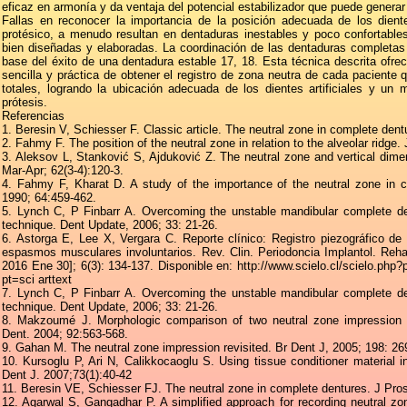
eficaz en armonía y da ventaja del potencial estabilizador que puede generar 
Fallas en reconocer la importancia de la posición adecuada de los dient
protésico, a menudo resultan en dentaduras inestables y poco confortables
bien diseñadas y elaboradas. La coordinación de las dentaduras completas
base del éxito de una dentadura estable 17, 18. Esta técnica descrita ofre
sencilla y práctica de obtener el registro de zona neutra de cada paciente 
totales, logrando la ubicación adecuada de los dientes artificiales y un 
prótesis.
Referencias
1. Beresin V, Schiesser F. Classic article. The neutral zone in complete dent
2. Fahmy F. The position of the neutral zone in relation to the alveolar ridge
3. Aleksov L, Stanković S, Ajduković Z. The neutral zone and vertical dime
Mar-Apr; 62(3-4):120-3.
4. Fahmy F, Kharat D. A study of the importance of the neutral zone in c
1990; 64:459-462.
5. Lynch C, P Finbarr A. Overcoming the unstable mandibular complete de
technique. Dent Update, 2006; 33: 21-26.
6. Astorga E, Lee X, Vergara C. Reporte clínico: Registro piezográfico de
espasmos musculares involuntarios. Rev. Clin. Periodoncia Implantol. Rehabi
2016 Ene 30]; 6(3): 134-137. Disponible en: http://www.scielo.cl/scielo.p
pt=sci arttext
7. Lynch C, P Finbarr A. Overcoming the unstable mandibular complete de
technique. Dent Update, 2006; 33: 21-26.
8. Makzoumé J. Morphologic comparison of two neutral zone impression t
Dent. 2004; 92:563-568.
9. Gahan M. The neutral zone impression revisited. Br Dent J, 2005; 198: 26
10. Kursoglu P, Ari N, Calikkocaoglu S. Using tissue conditioner material 
Dent J. 2007;73(1):40-42
11. Beresin VE, Schiesser FJ. The neutral zone in complete dentures. J Pros
12. Agarwal S, Gangadhar P. A simplified approach for recording neutral zo