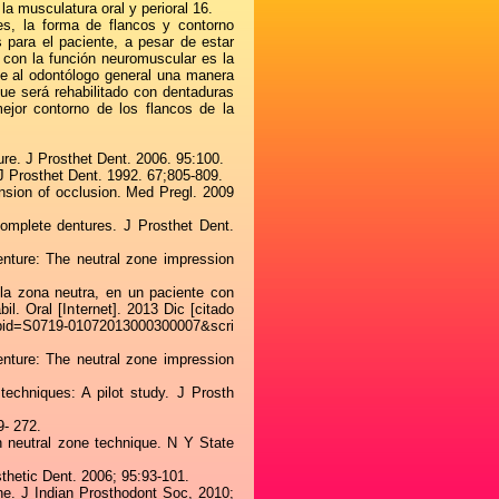
la musculatura oral y perioral 16.
es, la forma de flancos y contorno
 para el paciente, a pesar de estar
 con la función neuromuscular es la
ce al odontólogo general una manera
que será rehabilitado con dentaduras
mejor contorno de los flancos de la
ure. J Prosthet Dent. 2006. 95:100.
. J Prosthet Dent. 1992. 67;805-809.
nsion of occlusion. Med Pregl. 2009
omplete dentures. J Prosthet Dent.
nture: The neutral zone impression
 la zona neutra, en un paciente con
l. Oral [Internet]. 2013 Dic [citado
hp?pid=S0719-01072013000300007&scri
nture: The neutral zone impression
echniques: A pilot study. J Prosth
9- 272.
in neutral zone technique. N Y State
thetic Dent. 2006; 95:93-101.
ne. J Indian Prosthodont Soc, 2010;