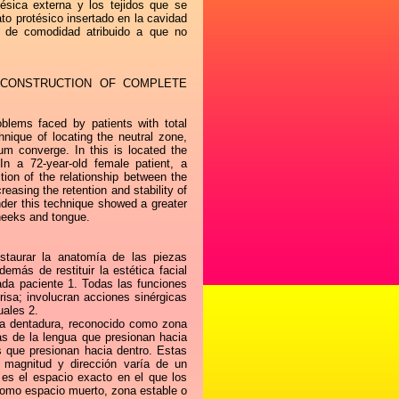
tésica externa y los tejidos que se
ato protésico insertado en la cavidad
o de comodidad atribuido a que no
E CONSTRUCTION OF COMPLETE
blems faced by patients with total
ique of locating the neutral zone,
um converge. In this is located the
 In a 72-year-old female patient, a
ion of the relationship between the
reasing the retention and stability of
nder this technique showed a greater
 cheeks and tongue.
staurar la anatomía de las piezas
demás de restituir la estética facial
ada paciente 1. Todas las funciones
risa; involucran acciones sinérgicas
uales 2.
 la dentadura, reconocido como zona
as de la lengua que presionan hacia
ios que presionan hacia dentro. Estas
 magnitud y dirección varía de un
y es el espacio exacto en el que los
como espacio muerto, zona estable o