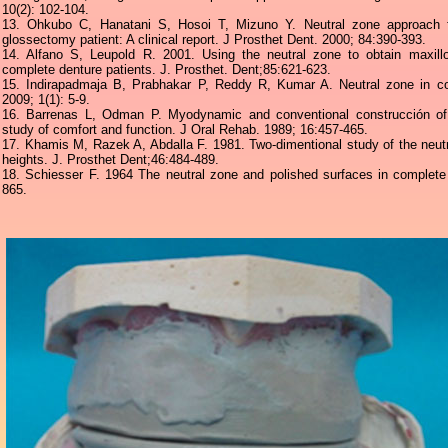
10(2): 102-104.
13. Ohkubo C, Hanatani S, Hosoi T, Mizuno Y. Neutral zone approach for
glossectomy patient: A clinical report. J Prosthet Dent. 2000; 84:390-393.
14. Alfano S, Leupold R. 2001. Using the neutral zone to obtain maxillom
complete denture patients. J. Prosthet. Dent;85:621-623.
15. Indirapadmaja B, Prabhakar P, Reddy R, Kumar A. Neutral zone in co
2009; 1(1): 5-9.
16. Barrenas L, Odman P. Myodynamic and conventional construcción of
study of comfort and function. J Oral Rehab. 1989; 16:457-465.
17. Khamis M, Razek A, Abdalla F. 1981. Two-dimentional study of the neutral
heights. J. Prosthet Dent;46:484-489.
18. Schiesser F. 1964 The neutral zone and polished surfaces in complete 
865.