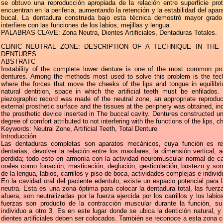
se obtuvo una reproducción apropiada de la relación entre superficie pro
encuentran en la periferia, aumentando la retención y la estabilidad del apar
bucal. La dentadura construida bajo esta técnica demostró mayor grad
interfiere con las funciones de los labios, mejillas y lengua.
PALABRAS CLAVE: Zona Neutra, Dientes Artificiales, Dentaduras Totales.
CLINIC NEUTRAL ZONE: DESCRIPTION OF A TECHNIQUE IN TH
DENTURES.
ABSTRATC
Instability of the complete lower denture is one of the most common pro
dentures. Among the methods most used to solve this problem is the techn
where the forces that move the cheeks of the lips and tongue in equilibri
natural dentition, space in which the artificial teeth must be enfilados.
piezographic record was made of the neutral zone, an appropriate reproduct
external prosthetic surface and the tissues at the periphery was obtained, inc
the prosthetic device inserted in The buccal cavity. Dentures constructed u
degree of comfort attributed to not interfering with the functions of the lips,
Keywords: Neutral Zone, Artificial Teeth, Total Denture
Introducción
Las dentaduras completas son aparatos mecánicos, cuya función es re
dentarias, devolver la relación entre los maxilares, la dimensión vertical, a
perdida; todo esto en armonía con la actividad neuromuscular normal de c
orales como fonación, masticación, deglución, gesticulación, bostezo y son
de la lengua, labios, carrillos y piso de boca, actividades complejas e individ
En la cavidad oral del paciente edentulo, existe un espacio potencial para
neutra. Esta es una zona óptima para colocar la dentadura total, las fuerz
afuera, son neutralizadas por la fuerza ejercida por los carrillos y los lab
fuerzas son producto de la contracción muscular durante la función, su
individuo a otro 3. Es en este lugar donde se ubica la dentición natural, 
dientes artificiales deben ser colocados. También se reconoce a esta zona 