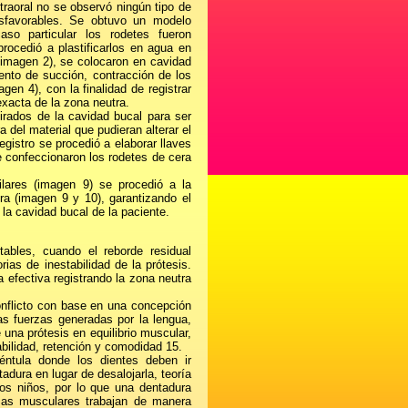
traoral no se observó ningún tipo de
esfavorables. Se obtuvo un modelo
aso particular los rodetes fueron
ocedió a plastificarlos en agua en
(imagen 2), se colocaron en cavidad
iento de succión, contracción de los
gen 4), con la finalidad de registrar
exacta de la zona neutra.
tirados de la cavidad bucal para ser
del material que pudieran alterar el
egistro se procedió a elaborar llaves
 confeccionaron los rodetes de cera
ilares (imagen 9) se procedió a la
tra (imagen 9 y 10), garantizando el
e la cavidad bucal de la paciente.
tables, cuando el reborde residual
ias de inestabilidad de la prótesis.
 efectiva registrando la zona neutra
onflicto con base en una concepción
las fuerzas generadas por la lengua,
 una prótesis en equilibrio muscular,
abilidad, retención y comodidad 15.
éntula donde los dientes deben ir
adura en lugar de desalojarla, teoría
os niños, por lo que una dentadura
zas musculares trabajan de manera