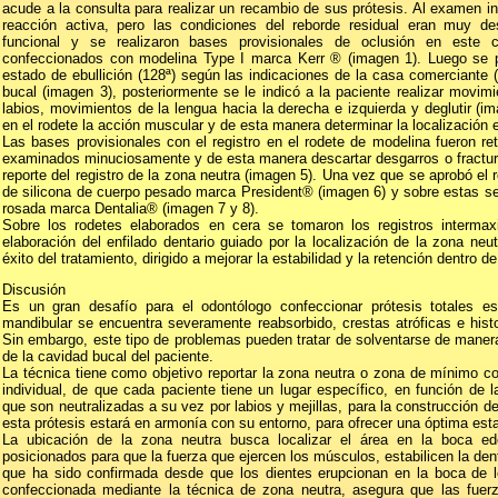
acude a la consulta para realizar un recambio de sus prótesis. Al examen in
reacción activa, pero las condiciones del reborde residual eran muy d
funcional y se realizaron bases provisionales de oclusión en este c
confeccionados con modelina Type I marca Kerr ® (imagen 1). Luego se pr
estado de ebullición (128ª) según las indicaciones de la casa comerciante 
bucal (imagen 3), posteriormente se le indicó a la paciente realizar movim
labios, movimientos de la lengua hacia la derecha e izquierda y deglutir (ima
en el rodete la acción muscular y de esta manera determinar la localización 
Las bases provisionales con el registro en el rodete de modelina fueron re
examinados minuciosamente y de esta manera descartar desgarros o fractura 
reporte del registro de la zona neutra (imagen 5). Una vez que se aprobó el r
de silicona de cuerpo pesado marca President® (imagen 6) y sobre estas se
rosada marca Dentalia® (imagen 7 y 8).
Sobre los rodetes elaborados en cera se tomaron los registros intermax
elaboración del enfilado dentario guiado por la localización de la zona neu
éxito del tratamiento, dirigido a mejorar la estabilidad y la retención dentro d
Discusión
Es un gran desafío para el odontólogo confeccionar prótesis totales es
mandibular se encuentra severamente reabsorbido, crestas atróficas e histor
Sin embargo, este tipo de problemas pueden tratar de solventarse de manera
de la cavidad bucal del paciente.
La técnica tiene como objetivo reportar la zona neutra o zona de mínimo c
individual, de que cada paciente tiene un lugar específico, en función de 
que son neutralizadas a su vez por labios y mejillas, para la construcción de
esta prótesis estará en armonía con su entorno, para ofrecer una óptima est
La ubicación de la zona neutra busca localizar el área en la boca ed
posicionados para que la fuerza que ejercen los músculos, estabilicen la dent
que ha sido confirmada desde que los dientes erupcionan en la boca de l
confeccionada mediante la técnica de zona neutra, asegura que las fuer