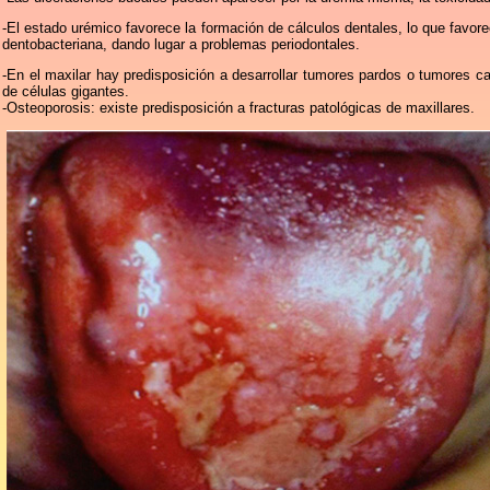
-El estado urémico favorece la formación de cálculos dentales, lo que favore
dentobacteriana, dando lugar a problemas periodontales.
-En el maxilar hay predisposición a desarrollar tumores pardos o tumores c
de células gigantes.
-Osteoporosis: existe predisposición a fracturas patológicas de maxillares.