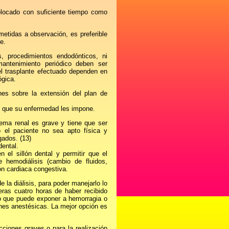
colocado con suficiente tiempo como
etidas a observación, es preferible
e.
, procedimientos endodónticos, ni
mantenimiento periódico deben ser
del trasplante efectuado dependen en
ógica.
es sobre la extensión del plan de
al, que su enfermedad les impone.
lema renal es grave y tiene que ser
 el paciente no sea apto física y
gados. (13)
dental.
el sillón dental y permitir que el
hemodiálisis (cambio de fluidos,
ón cardiaca congestiva.
e la diálisis, para poder manejarlo lo
eras cuatro horas de haber recibido
 lo que puede exponer a hemorragia o
ones anestésicas. La mejor opción es
cciones graves o para la realización