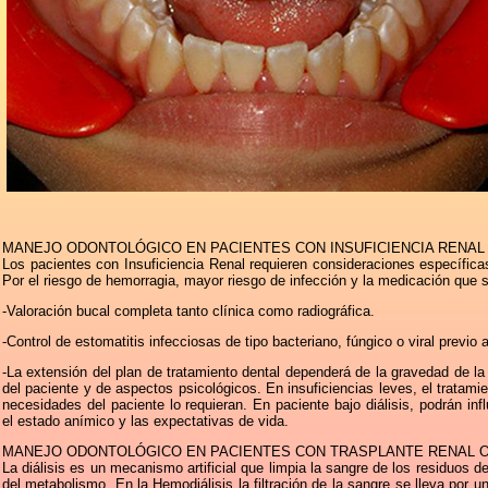
MANEJO ODONTOLÓGICO EN PACIENTES CON INSUFICIENCIA RENAL
Los pacientes con Insuficiencia Renal requieren consideraciones específicas
Por el riesgo de hemorragia, mayor riesgo de infección y la medicación que se
-Valoración bucal completa tanto clínica como radiográfica.
-Control de estomatitis infecciosas de tipo bacteriano, fúngico o viral previo 
-La extensión del plan de tratamiento dental dependerá de la gravedad de la 
del paciente y de aspectos psicológicos. En insuficiencias leves, el tratam
necesidades del paciente lo requieran. En paciente bajo diálisis, podrán inf
el estado anímico y las expectativas de vida.
MANEJO ODONTOLÓGICO EN PACIENTES CON TRASPLANTE RENAL O
La diálisis es un mecanismo artificial que limpia la sangre de los residuos d
del metabolismo. En la Hemodiálisis la filtración de la sangre se lleva por 