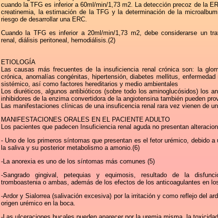
cuando la TFG es inferior a 60ml/min/1,73 m2. La detección precoz de la ER
creatinemia, la estimación de la TFG y la determinación de la microalbum
riesgo de desarrollar una ERC.
Cuando la TFG es inferior a 20ml/min/1,73 m2, debe considerarse un trat
renal, diálisis peritoneal, hemodiálisis.(2)
ETIOLOGÍA
Las causas más frecuentes de la insuficiencia renal crónica son: la glomeru
crónica, anomalías congénitas, hipertensión, diabetes mellitus, enfermedad r
sistémico, así como factores hereditarios y medio ambientales
Los diuréticos, algunos antibióticos (sobre todo los aminoglucósidos) los an
inhibidores de la enzima convertidora de la angiotensina también pueden prov
Las manifestaciones clínicas de una insuficencia renal rara vez vienen de un
MANIFESTACIONES ORALES EN EL PACIENTE ADULTO
Los pacientes que padecen Insuficiencia renal aguda no presentan alteraciones
- Uno de los primeros síntomas que presentan es el fetor urémico, debido a
la saliva y su posterior metabolismo a amonio.(6)
-La anorexia es uno de los síntomas más comunes (5)
-Sangrado gingival, petequias y equimosis, resultado de la disfunci
tromboastenia o ambas, además de los efectos de los anticoagulantes en los 
-Ardor y Sialorrea (salivación excesiva) por la irritación y como reflejo del 
origen urémico en la boca.
-Las ulceraciones bucales pueden aparecer por la uremia misma, la toxicidad 