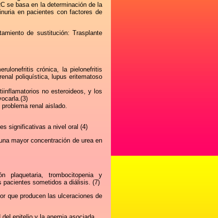
C se basa en la determinación de la
inuria en pacientes con factores de
amiento de sustitución: Trasplante
lonefritis crónica, la pielonefritis
enal poliquística, lupus eritematoso
tiinflamatorios no esteroideos, y los
ocarla.(3)
 problema renal aislado.
 significativas a nivel oral (4)
 una mayor concentración de urea en
ón plaquetaria, trombocitopenia y
pacientes sometidos a diálisis. (7)
ardor que producen las ulceraciones de
del epitelio y la anemia asociada.