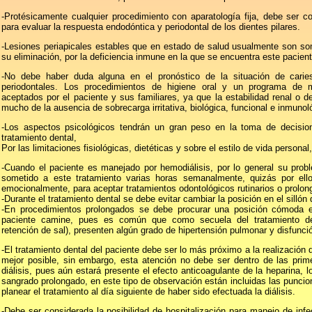
-Protésicamente cualquier procedimiento con aparatología fija, debe ser 
para evaluar la respuesta endodóntica y periodontal de los dientes pilares.
-Lesiones periapicales estables que en estado de salud usualmente son som
su eliminación, por la deficiencia inmune en la que se encuentra este pacient
-No debe haber duda alguna en el pronóstico de la situación de caries
periodontales. Los procedimientos de higiene oral y un programa de 
aceptados por el paciente y sus familiares, ya que la estabilidad renal o 
mucho de la ausencia de sobrecarga irritativa, biológica, funcional e inmunol
-Los aspectos psicológicos tendrán un gran peso en la toma de decision
tratamiento dental,
Por las limitaciones fisiológicas, dietéticas y sobre el estilo de vida person
-Cuando el paciente es manejado por hemodiálisis, por lo general su prob
sometido a este tratamiento varias horas semanalmente, quizás por ello
emocionalmente, para aceptar tratamientos odontológicos rutinarios o prolon
-Durante el tratamiento dental se debe evitar cambiar la posición en el sillón 
-En procedimientos prolongados se debe procurar una posición cómoda en 
paciente camine, pues es común que como secuela del tratamiento de 
retención de sal), presenten algún grado de hipertensión pulmonar y disfunci
-El tratamiento dental del paciente debe ser lo más próximo a la realización d
mejor posible, sin embargo, esta atención no debe ser dentro de las prim
diálisis, pues aún estará presente el efecto anticoagulante de la heparina,
sangrado prolongado, en este tipo de observación están incluidas las punci
planear el tratamiento al día siguiente de haber sido efectuada la diálisis.
-Debe ser considerada la posibilidad de hospitalización para manejo de infe