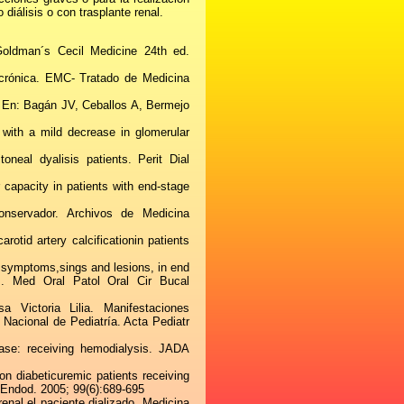
diálisis o con trasplante renal.
Goldman´s Cecil Medicine 24th ed.
l crónica. EMC- Tratado de Medicina
. En: Bagán JV, Ceballos A, Bermejo
with a mild decrease in glomerular
oneal dyalisis patients. Perit Dial
 capacity in patients with end-stage
onservador. Archivos de Medicina
rotid artery calcificationin patients
symptoms,sings and lesions, in end
ts. Med Oral Patol Oral Cir Bucal
 Victoria Lilia. Manifestaciones
 Nacional de Pediatría. Acta Pediatr
ease: receiving hemodialysis. JADA
n diabeticuremic patients receiving
 Endod. 2005; 99(6):689-695
enal el paciente dializado. Medicina