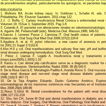
de procedimientos amplios, particularmente los quirúrgicos, en pacientes bajo 
BIBLIOGRAFÍA
1. Molitoris BA. Acute kidney injury. In: Goldman L, Schafer Al, eds. 
Philadelphia, PA: Elsevier Saunders; 2011:chap 122
2.J. -J. Boffa, C. Cartery Insuficiencia Renal Crónica o enfermedad rena
Volumen 19, ISSue 3, September 2015. Pag 1-8
3. Cutando A. El paciente con alteraciones renales en odontoestomatología
A, Aguirre JM, PeñarochaM (eds). Medicina Oral. Masson,1995; 645-53
4.Garcez J, Limeres Posse J, Carmona IT. Oral health status of patients 
filtration rate. Oral Surg Oral Med Oral 2009;107(2):224-8
5.Aguilera A. et al. H. pylori infection: a new cause of anorexia in perit
Int.2001;21 Suppl 3:S152-6
6.Kho H-S y col. Oral manifesstations and salivary flow rate, pH and buffer
renal disease undergoing hemodyalisis. Oral Surg Oral Med.
7. Pérez J, Llamas F, Legido A. Insuficiencia renal y tratamiento c
(mayo.junio2005);1 (003):1-10
8. Kansu o. Can dental pilp calcification serve as a diagnostic marker for ca
with renal diseases. Dentomaxillofac Radiol 2009; 38 (8):542-5
9. De la Rosa García E. Mondragón Padilla A, Aranda Romo S. Oral mucosa 
stage renal disease and non-end stage renal disease diabetic patien
2006;11(6):E 467-73
10. De la Teja Ángeles Eduardo, Durán- Gutierrez Américo, Espinosa
estomatológicas de los trastornos sistémicos más frecuentes en el Instituto
Mex 2008;29(4):189-99
11.Rossi S,Glick M. Dental considerations for the patient with renal dis
1996,127:211-219
12. Shu- fen CH, Junne M Oral and dental manifestations in diabetic ans no
haemo dialysis. Oral Surgery, Oral Medicine, Oral Pathology Oral Radiol and
13. Jover A, Vicente J, Jiménez Y. Manejo odontológico en la insuficiencia r