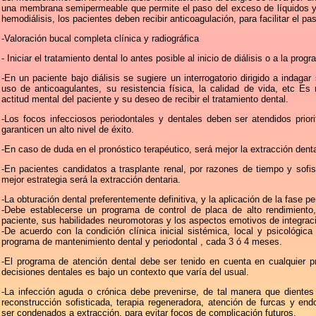
una membrana semipermeable que permite el paso del exceso de líquidos y
hemodiálisis, los pacientes deben recibir anticoagulación, para facilitar el pas
-Valoración bucal completa clínica y radiográfica
- Iniciar el tratamiento dental lo antes posible al inicio de diálisis o a la prog
-En un paciente bajo diálisis se sugiere un interrogatorio dirigido a indagar 
uso de anticoagulantes, su resistencia física, la calidad de vida, etc E
actitud mental del paciente y su deseo de recibir el tratamiento dental.
-Los focos infecciosos periodontales y dentales deben ser atendidos prior
garanticen un alto nivel de éxito.
-En caso de duda en el pronóstico terapéutico, será mejor la extracción denta
-En pacientes candidatos a trasplante renal, por razones de tiempo y sofis
mejor estrategia será la extracción dentaria.
-La obturación dental preferentemente definitiva, y la aplicación de la fase per
-Debe establecerse un programa de control de placa de alto rendimiento,
paciente, sus habilidades neuromotoras y los aspectos emotivos de integraci
-De acuerdo con la condición clínica inicial sistémica, local y psicológic
programa de mantenimiento dental y periodontal , cada 3 ó 4 meses.
-El programa de atención dental debe ser tenido en cuenta en cualquier p
decisiones dentales es bajo un contexto que varía del usual.
-La infección aguda o crónica debe prevenirse, de tal manera que dientes
reconstrucción sofisticada, terapia regeneradora, atención de furcas y endo
ser condenados a extracción, para evitar focos de complicación futuros.