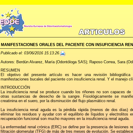
MANIFESTACIONES ORALES DEL PACIENTE CON INSUFICIENCIA RE
Publicado el: 03/06/2016 15:13:26
Autores: Berdún Alvarez, María (Odontóloga SAS); Raposo Correa, Sara (O
RESUMEN
El objetivo del presente artículo es hacer una revisión bibliográfi
manifestaciones bucales del paciente con insuficiencia renal. Y el manejo cl
INTRODUCCIÓN
La insuficiencia renal se produce cuando los riñones no son capaces de f
otras sustancias de desecho de la sangre. Fisiológicamente se manif
creatinina en el suero, por la disminución del flujo plasmático renal.
La insuficiencia renal aguda es la pérdida rápida (menos de dos días) d
eliminar los residuos y ayudar con el equilibrio de líquidos y electrolitos 
recuperación funcional son mucho mayores en la insuficiencia renal aguda.
La enfermedad renal crónica (ERC) se define por la presencia de lesiones r
filtración glomerular (TFG) de más de tres meses de evolución. Se establece 