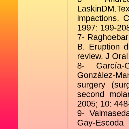
LaskinDM.Te
impactions. 
1997: 199-20
7- Raghoebar
B. Eruption 
review. J Ora
8- García-
González-Mar
surgery (sur
second molar
2005; 10: 448
9- Valmased
Gay-Escoda C