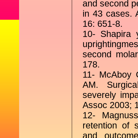
and second pe
in 43 cases.
16: 651-8.
10- Shapira y
uprightingmes
second molar
178.
11- McAboy C
AM. Surgical
severely imp
Assoc 2003; 1
12- Magnuss
retention of 
and outcome.