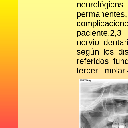
neurológic
permanente
complicacion
paciente.2,3
nervio dentar
según los di
referidos fu
tercer molar.