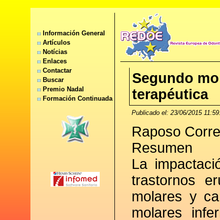
Información General
Artículos
Notícias
Enlaces
Contactar
Segundo mola
Buscar
Premio Nadal
terapéutica
Formación Continuada
Publicado el: 23/06/2015 11:59
Raposo Correa
Resumen
La impactaci
trastornos er
molares y ca
molares infe