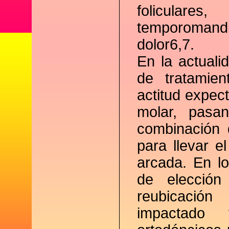
foliculares,
temporomandib
dolor6,7.
En la actuali
de tratamie
actitud expec
molar, pasan
combinación 
para llevar e
arcada. En lo
de elecció
reubicació
impactado 