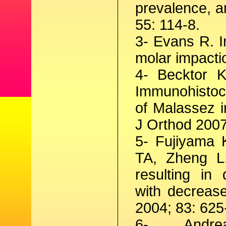
prevalence, a
55: 114-8.
3- Evans R. 
molar impacti
4- Becktor K
Immunohistoche
of Malassez 
J Orthod 2007
5- Fujiyama 
TA, Zheng L
resulting in 
with decreas
2004; 83: 625
6- Andr