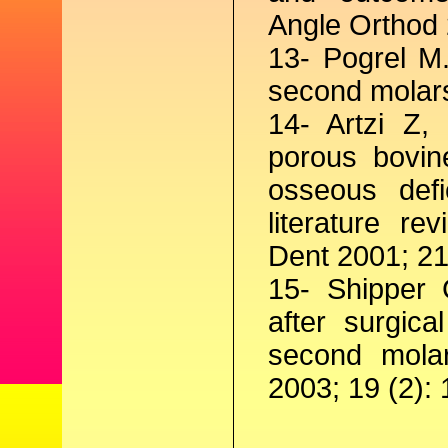
Angle Orthod 
13- Pogrel M.
second molars
14- Artzi Z,
porous bovin
osseous defi
literature re
Dent 2001; 21
15- Shipper 
after surgica
second molar
2003; 19 (2): 