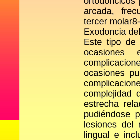
ortodóncicos 
arcada, frec
tercer molar8
Exodoncia de
Este tipo 
ocasiones
complicac
ocasiones pu
complicacio
complejidad 
estrecha re
pudiéndose
lesiones del 
lingual e inc