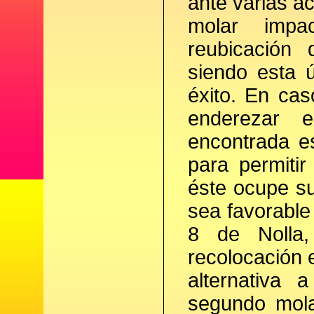
ante varias ac
molar impa
reubicación q
siendo esta 
éxito. En cas
enderezar 
encontrada e
para permitir
éste ocupe su
sea favorable
8 de Nolla,
recolocación 
alternativa 
segundo mola