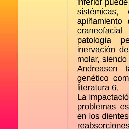
inferior pued
sistémicas,
apiñamiento 
craneofacia
patología p
inervación de
molar, siendo 
Andreasen 
genético com
literatura 6.
La impactació
problemas est
en los diente
reabsorcione