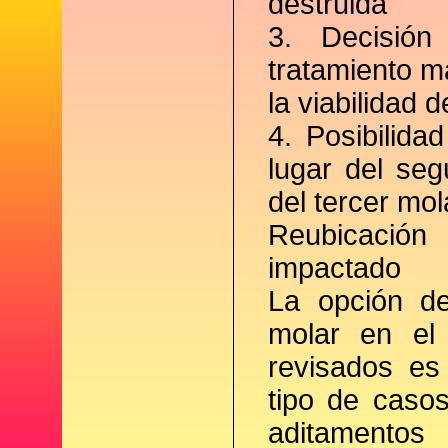
destruida
3. Decisió
tratamiento m
la viabilidad d
4. Posibilida
lugar del se
del tercer mol
Reubicació
impactado
La opción de
molar en el 
revisados es
tipo de casos
aditamento