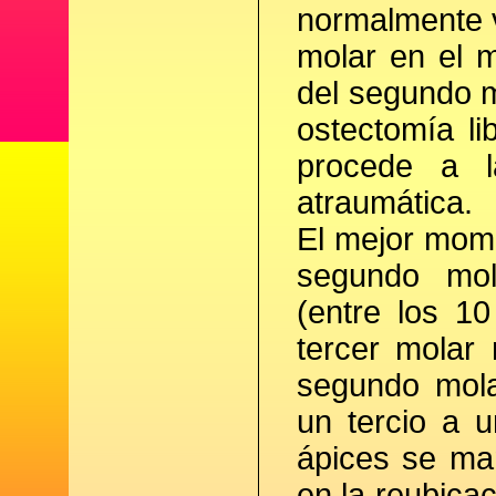
normalmente v
molar en el m
del segundo m
ostectomía li
procede a l
atraumática.
El mejor mome
segundo mol
(entre los 1
tercer molar
segundo mola
un tercio a u
ápices se man
en la reubica