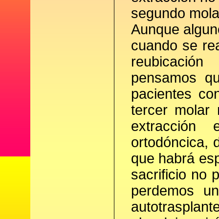
segundo molar
Aunque alguno
cuando se rea
reubicación
pensamos que
pacientes co
tercer molar 
extracción 
ortodóncica, 
que habrá esp
sacrificio no
perdemos una
autotrasplant