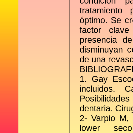
condición p
tratamient
óptimo. Se c
factor clav
presencia d
disminuyan c
de una revasc
BIBLIOGRAFI
1. Gay Esco
incluidos. 
Posibilidade
dentaria. Cir
2- Varpio M, 
lower seco