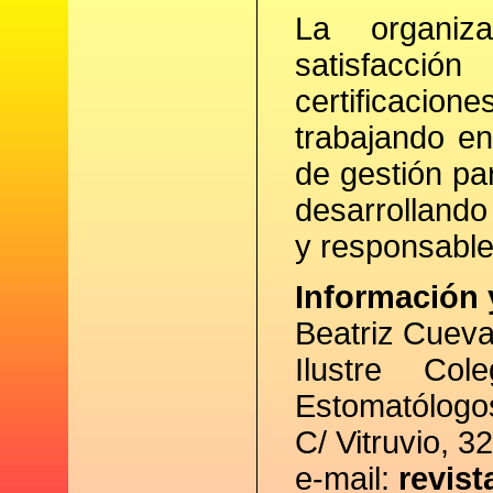
La organiz
satisfacci
certificaci
trabajando en
de gestión pa
desarrollando
y responsable
Información 
Beatriz Cuev
Ilustre Co
Estomatólogos
C/ Vitruvio, 3
e-mail:
revis