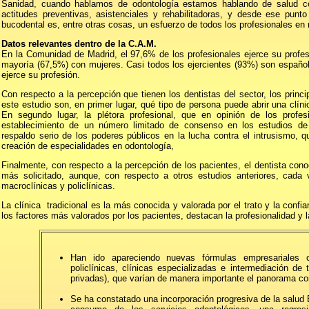
Sanidad, cuando hablamos de odontología estamos hablando de salud c
actitudes preventivas, asistenciales y rehabilitadoras, y desde ese punt
bucodental es, entre otras cosas, un esfuerzo de todos los profesionales en
Datos relevantes dentro de la C.A.M.
En la Comunidad de Madrid, el 97,6% de los profesionales ejerce su profesi
mayoría (67,5%) con mujeres. Casi todos los ejercientes (93%) son español
ejerce su profesión.
Con respecto a la percepción que tienen los dentistas del sector, los prin
este estudio son, en primer lugar, qué tipo de persona puede abrir una clíni
En segundo lugar, la plétora profesional, que en opinión de los profes
establecimiento de un número limitado de consenso en los estudios de o
respaldo serio de los poderes públicos en la lucha contra el intrusismo, 
creación de especialidades en odontología,
Finalmente, con respecto a la percepción de los pacientes, el dentista conoc
más solicitado, aunque, con respecto a otros estudios anteriores, cad
macroclínicas y policlínicas.
La clínica tradicional es la más conocida y valorada por el trato y la con
los factores más valorados por los pacientes, destacan la profesionalidad y l
Han ido apareciendo nuevas fórmulas empresariales c
policlínicas, clínicas especializadas e intermediación de 
privadas), que varían de manera importante el panorama com
Se ha constatado una incorporación progresiva de la salud