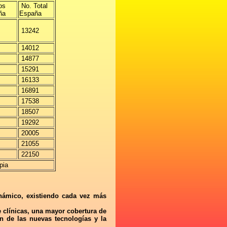
os
No. Total
aña
España
13242
14012
14877
15291
16133
16891
17538
18507
19292
20005
21055
22150
pia
inámico, existiendo cada vez más
e clínicas, una mayor cobertura de
n de las nuevas tecnologías y la