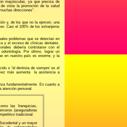
on mayúsculas, ya que precisa de
o de vista la promoción de la salud
 muchas direcciones”.
ón y, de los que no la ejercen, una
es. Casi el 100% de los extranjeros
cipales problemas que se detectan en
ca y el exceso de clínicas dentales.
ionales debería controlarse con el
dontología. Por último, lograr un
que en nuestro país es enorme, y la
ido o “el dentista de siempre’ es el
a vez más aumenta la asistencia a
fianza fundamentalmente. En cuanto a
a atención personal.
omo las franquicias,
terceros (aseguradoras
petitivo tradicional.
 Bucodental y un mayor