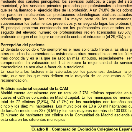
mediante dos canales principales: los servicios públicos, a cargo del sist
municipal, y los servicios privados prestados por profesionales independie
que se ha llamado el ejercicio libre de la profesión. A un 74,8% de los odo
les parecían insuficientes las prestaciones odontológicas públicas actuale
odontólogos que no las conocen. La mayor parte de los encuestados
subvencionar los tratamientos preventivos y, en segundo lugar, las prótesis 
El principal problema considerado por los profesionales encuestados es
seguido del elevado número de profesionales recién licenciados (28,5%
profesión surgen el de lograr un respaldo contra el intrusismo (el 29,6%) y el
Percepción del paciente
El dentista conocido o “de siempre” es el más solicitado frente a las otras 
otros estudios ha aumentado la asistencia a otras macroclínicas en los últim
más conocida y es a la que se asocian más atributos, especialmente, ser 
comprensión. La valoración del 1 al 5 sobre la mejor calidad de servicio
macroclínica se resuelve a favor de la tradicional.
En cuanto a los factores más valorados por los pacientes, destacan la pr
trato, que son los que más definen en la mayoría de las encuestas al “de
recomendación.
Análisis sectorial espacial de la CAM
Madrid cuenta actualmente con un total de 2.781 clínicas repartidas en to
cuales el 62% se concentra en Madrid capital. En los municipios de menos d
total de 77 clínicas (2,8%), 74 (2,7%) en los municipios con tamaños po
cinco y los diez mil habitantes. Los municipios de 10 a 50 mil habitantes c
de tamaño medio con 237 (8,5%) y los seis mayores (de más de 100.000 hab
El número de habitantes por clínica en la Comunidad de Madrid asciende a
esta cifra en los diferentes municipios.
Cuadro II . Comparación Evolución Colegiados España