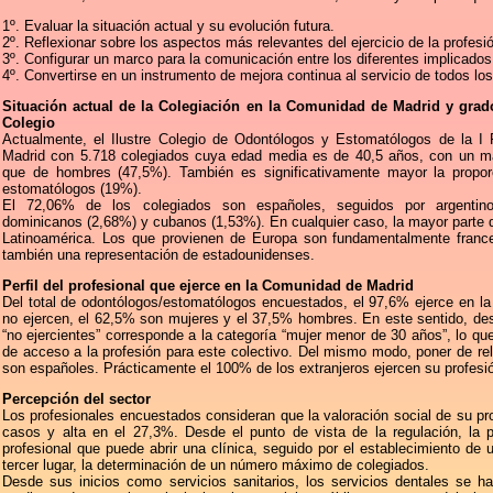
1º. Evaluar la situación actual y su evolución futura.
2º. Reflexionar sobre los aspectos más relevantes del ejercicio de la profesi
3º. Configurar un marco para la comunicación entre los diferentes implicados
4º. Convertirse en un instrumento de mejora continua al servicio de todos los
Situación actual de la Colegiación en la Comunidad de Madrid y grado
Colegio
Actualmente, el Ilustre Colegio de Odontólogos y Estomatólogos de la I
Madrid con 5.718 colegiados cuya edad media es de 40,5 años, con un ma
que de hombres (47,5%). También es significativamente mayor la propo
estomatólogos (19%).
El 72,06% de los colegiados son españoles, seguidos por argentino
dominicanos (2,68%) y cubanos (1,53%). En cualquier caso, la mayor parte d
Latinoamérica. Los que provienen de Europa son fundamentalmente france
también una representación de estadounidenses.
Perfil del profesional que ejerce en la Comunidad de Madrid
Del total de odontólogos/estomatólogos encuestados, el 97,6% ejerce en la 
no ejercen, el 62,5% son mujeres y el 37,5% hombres. En este sentido, des
“no ejercientes” corresponde a la categoría “mujer menor de 30 años”, lo que
de acceso a la profesión para este colectivo. Del mismo modo, poner de rel
son españoles. Prácticamente el 100% de los extranjeros ejercen su profesi
Percepción del sector
Los profesionales encuestados consideran que la valoración social de su pr
casos y alta en el 27,3%. Desde el punto de vista de la regulación, la p
profesional que puede abrir una clínica, seguido por el establecimiento de
tercer lugar, la determinación de un número máximo de colegiados.
Desde sus inicios como servicios sanitarios, los servicios dentales se h