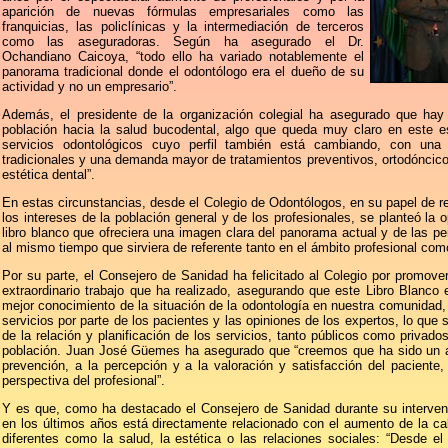
aparición de nuevas fórmulas empresariales como las
franquicias, las policlínicas y la intermediación de terceros
como las aseguradoras. Según ha asegurado el Dr.
Ochandiano Caicoya, “todo ello ha variado notablemente el
panorama tradicional donde el odontólogo era el dueño de su
actividad y no un empresario”.
Además, el presidente de la organización colegial ha asegurado que hay 
población hacia la salud bucodental, algo que queda muy claro en este 
servicios odontológicos cuyo perfil también está cambiando, con una
tradicionales y una demanda mayor de tratamientos preventivos, ortodóncico
estética dental”.
En estas circunstancias, desde el Colegio de Odontólogos, en su papel de re
los intereses de la población general y de los profesionales, se planteó la o
libro blanco que ofreciera una imagen clara del panorama actual y de las per
al mismo tiempo que sirviera de referente tanto en el ámbito profesional com
Por su parte, el Consejero de Sanidad ha felicitado al Colegio por promover
extraordinario trabajo que ha realizado, asegurando que este Libro Blanc
mejor conocimiento de la situación de la odontología en nuestra comunidad,
servicios por parte de los pacientes y las opiniones de los expertos, lo que 
de la relación y planificación de los servicios, tanto públicos como privado
población. Juan José Güemes ha asegurado que “creemos que ha sido un acie
prevención, a la percepción y a la valoración y satisfacción del pacient
perspectiva del profesional”.
Y es que, como ha destacado el Consejero de Sanidad durante su intervenci
en los últimos años está directamente relacionado con el aumento de la ca
diferentes como la salud, la estética o las relaciones sociales: “Desde el