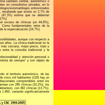
ema sanitario central, autonómico o
ntes en consultorios privados, en lo
ntólogos/estomatólogos entrevistados
s, resaltando que existe un 2,7% de
 (47,3%) estima que se deberían
(17%).
 el exceso de clínicas (un 44,9%),
). Como fundamentales retos de la
 de la especialización (24,7%).
posibilidades, aunque con respecto a
os años. La clínica tradicional es la
más cercana; mejor precio, trato y
 entre la consulta tradicional y la
ofesionalidad y atención personal o
ntista de siempre” y son objeto de
do el territorio autonómico, de las
e cinco mil habitantes (120) hay un
blacionales comprendidos entre los
uentan con 285 clínicas (10,2%), los
itantes), con 382 clínicas (13,7%).
 1.950, variando significativamente
 y CM. 1994-2005