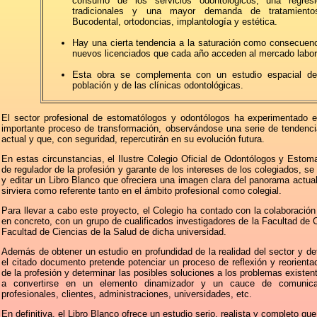
consumo de los servicios odontológicos, una regres
tradicionales y una mayor demanda de tratamientos
Bucodental, ortodoncias, implantología y estética.
Hay una cierta tendencia a la saturación como consecuen
nuevos licenciados que cada año acceden al mercado labor
Esta obra se complementa con un estudio espacial de 
población y de las clínicas odontológicas.
El sector profesional de estomatólogos y odontólogos ha experimentado 
importante proceso de transformación, observándose una serie de tendenci
actual y que, con seguridad, repercutirán en su evolución futura.
En estas circunstancias, el Ilustre Colegio Oficial de Odontólogos y Estom
de regulador de la profesión y garante de los intereses de los colegiados, se 
y editar un Libro Blanco que ofreciera una imagen clara del panorama actual
sirviera como referente tanto en el ámbito profesional como colegial.
Para llevar a cabo este proyecto, el Colegio ha contado con la colaboració
en concreto, con un grupo de cualificados investigadores de la Facultad de C
Facultad de Ciencias de la Salud de dicha universidad.
Además de obtener un estudio en profundidad de la realidad del sector y de
el citado documento pretende potenciar un proceso de reflexión y reorienta
de la profesión y determinar las posibles soluciones a los problemas existent
a convertirse en un elemento dinamizador y un cauce de comunicac
profesionales, clientes, administraciones, universidades, etc.
En definitiva, el Libro Blanco ofrece un estudio serio, realista y completo que