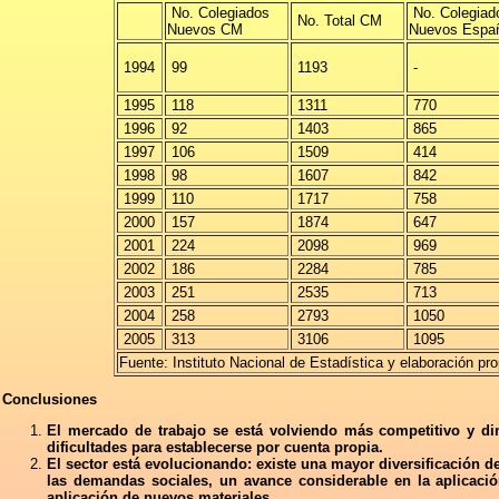
No. Colegiados
No. Colegiad
No. Total CM
Nuevos CM
Nuevos Esp
1994
99
1193
-
1995
118
1311
770
1996
92
1403
865
1997
106
1509
414
1998
98
1607
842
1999
110
1717
758
2000
157
1874
647
2001
224
2098
969
2002
186
2284
785
2003
251
2535
713
2004
258
2793
1050
2005
313
3106
1095
Fuente: Instituto Nacional de Estadística y elaboración pro
Conclusiones
El mercado de trabajo se está volviendo más competitivo y d
dificultades para establecerse por cuenta propia.
El sector está evolucionando: existe una mayor diversificación d
las demandas sociales, un avance considerable en la aplicació
aplicación de nuevos materiales.