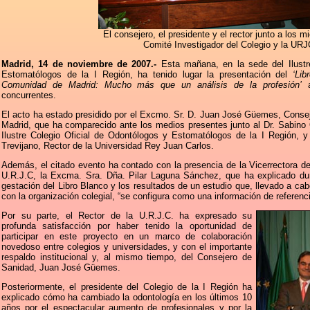
El consejero, el presidente y el rector junto a los 
Comité Investigador del Colegio y la URJ
Madrid, 14 de noviembre de 2007.-
Esta mañana, en la sede del Ilustr
Estomatólogos de la I Región, ha tenido lugar la presentación del
‘Li
Comunidad de Madrid: Mucho más que un análisis de la profesión’
a
concurrentes.
El acto ha estado presidido por el Excmo. Sr. D. Juan José Güemes, Conse
Madrid, que ha comparecido ante los medios presentes junto al Dr. Sabino
Ilustre Colegio Oficial de Odontólogos y Estomatólogos de la I Región, 
Trevijano, Rector de la Universidad Rey Juan Carlos.
Además, el citado evento ha contado con la presencia de la Vicerrectora d
U.R.J.C, la Excma. Sra. Dña. Pilar Laguna Sánchez, que ha explicado dur
gestación del Libro Blanco y los resultados de un estudio que, llevado a cab
con la organización colegial, “se configura como una información de referenci
Por su parte, el Rector de la U.R.J.C. ha expresado su
profunda satisfacción por haber tenido la oportunidad de
participar en este proyecto en un marco de colaboración
novedoso entre colegios y universidades, y con el importante
respaldo institucional y, al mismo tiempo, del Consejero de
Sanidad, Juan José Güemes.
Posteriormente, el presidente del Colegio de la I Región ha
explicado cómo ha cambiado la odontología en los últimos 10
años por el espectacular aumento de profesionales y por la