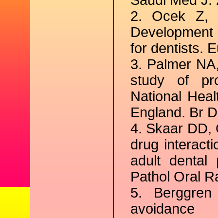
Saudi Med J. 
2. Ocek Z, 
Development o
for dentists. 
3. Palmer NA,
study of pro
National Heal
England. Br D
4. Skaar DD, 
drug interact
adult dental
Pathol Oral R
5. Berggren
avoidanc