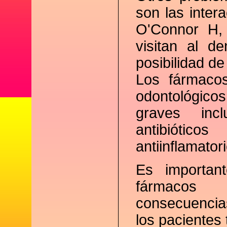
son las inter
O'Connor H,
visitan al d
posibilidad d
Los fármaco
odontológicos
graves inc
antibiótico
antiinflamator
Es importan
fármacos 
consecuencias
los pacientes