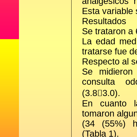
analgésicos 
Esta variable 
Resultados
Se trataron a 
La edad medi
tratarse fue d
Respecto al s
Se midieron 
consulta od
(3.83.0).
En cuanto l
tomaron algun
(34 (55%) ha
(Tabla 1).