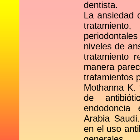
dentista.
La ansiedad d
tratamiento
periodontale
niveles de an
tratamiento r
manera parece
tratamientos 
Mothanna K. y
de antibiót
endodoncia 
Arabia Saudí
en el uso ant
generales.