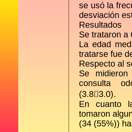
se usó la fre
desviación es
Resultados
Se trataron a 
La edad medi
tratarse fue d
Respecto al s
Se midieron 
consulta od
(3.83.0).
En cuanto l
tomaron algun
(34 (55%)) ha