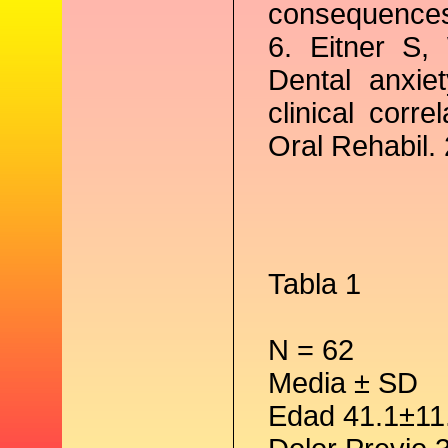
consequences
6. Eitner S,
Dental anxie
clinical corr
Oral Rehabil.
Tabla 1
N = 62
Media ± SD
Edad 41.1±11