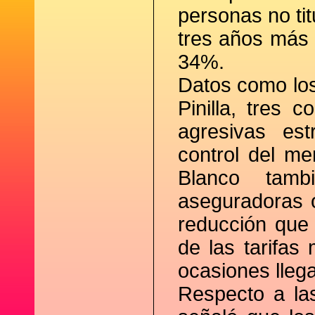
personas no ti
tres años más t
34%.
Datos como los
Pinilla, tres 
agresivas est
control del me
Blanco tamb
aseguradoras 
reducción que
de las tarifa
ocasiones lleg
Respecto a las