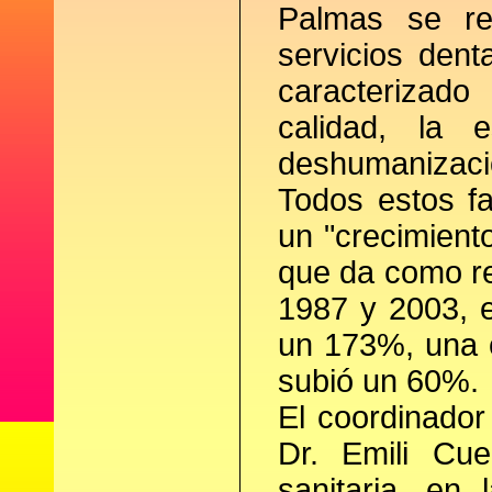
Palmas se ref
servicios den
caracterizado
calidad, la 
deshumanización
Todos estos f
un "crecimient
que da como re
1987 y 2003, 
un 173%, una c
subió un 60%.
El coordinador
Dr. Emili Cu
sanitaria, en