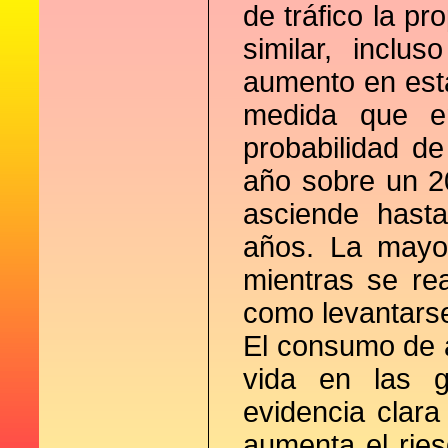
de tráfico la p
similar, incl
aumento en esta
medida que en
probabilidad d
año sobre un 2
asciende hast
años. La mayor
mientras se rea
como levantarse
El consumo de a
vida en las g
evidencia clar
aumenta el ries