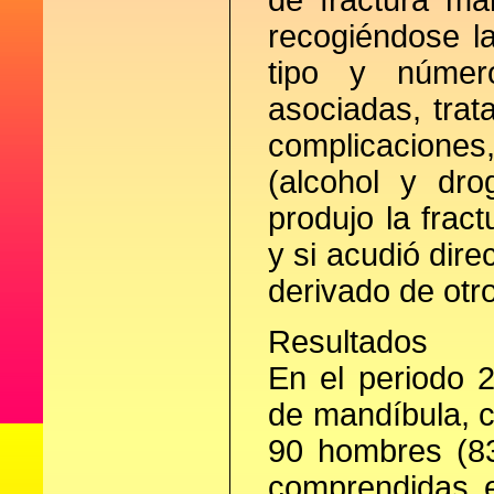
de fractura ma
recogiéndose la
tipo y número
asociadas, trat
complicacione
(alcohol y dr
produjo la fract
y si acudió dire
derivado de otr
Resultados
En el periodo 
de mandíbula, 
90 hombres (8
comprendidas e