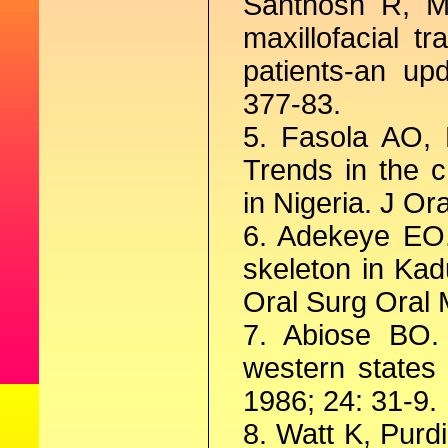
Santhosh R, M
maxillofacial t
patients-an up
377-83.
5. Fasola AO, 
Trends in the ch
in Nigeria. J Or
6. Adekeye EO. 
skeleton in Kad
Oral Surg Oral 
7. Abiose BO. M
western states 
1986; 24: 31-9.
8. Watt K, Pur