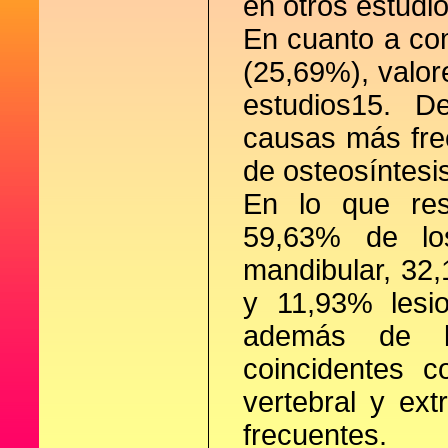
en otros estudi
En cuanto a co
(25,69%), valor
estudios15. D
causas más frec
de osteosíntesi
En lo que res
59,63% de los
mandibular, 32,
y 11,93% lesi
además de la
coincidentes c
vertebral y ex
frecuentes.