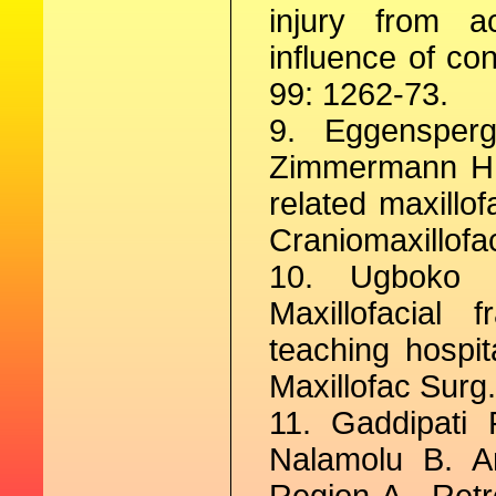
injury from a
influence of co
99: 1262-73.
9. Eggensper
Zimmermann H, 
related maxillof
Craniomaxillofa
10. Ugboko 
Maxillofacial
teaching hospit
Maxillofac Surg
11. Gaddipati
Nalamolu B. An