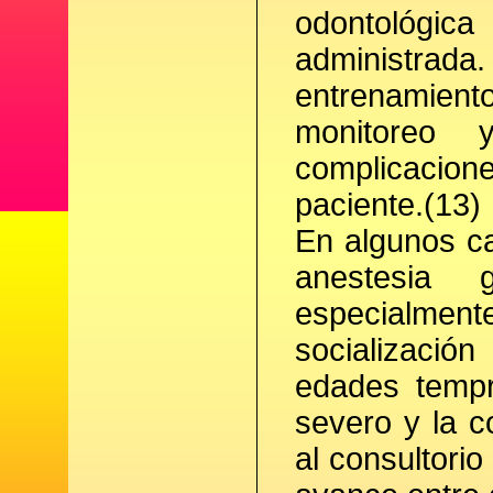
odontológi
administrada.
entrenamient
monitoreo 
complicacion
paciente.(13)
En algunos ca
anestesia 
especialment
socializaci
edades tempr
severo y la c
al consultori