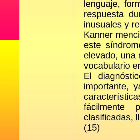
lenguaje, for
respuesta du
inusuales y r
Kanner menci
este síndrome
elevado, una 
vocabulario e
El diagnósti
importante, 
característi
fácilmente
clasificadas,
(15)