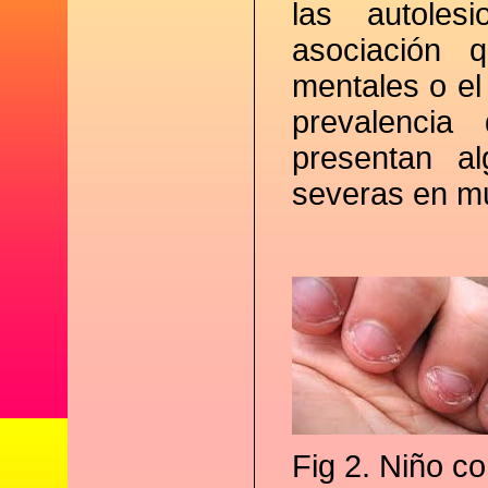
las autole
asociación 
mentales o el
prevalenci
presentan a
severas en mu
Fig 2. Niño c