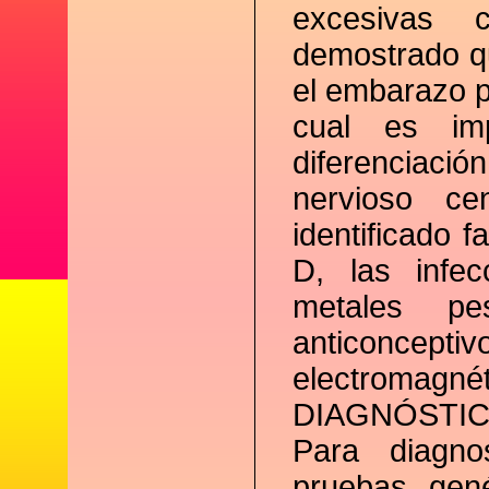
excesivas 
demostrado qu
el embarazo p
cual es im
diferenciac
nervioso ce
identificado f
D, las infec
metales pe
anticoncep
electromagnét
DIAGNÓSTI
Para diagno
pruebas gené