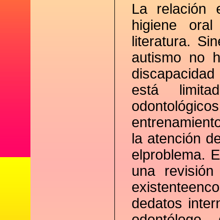
La relación 
higiene ora
literatura. S
autismo no h
discapacidad
está limita
odontológicos
entrenamient
la atención d
elproblema. E
una revisión 
existenteenc
dedatos inter
odontólogo 