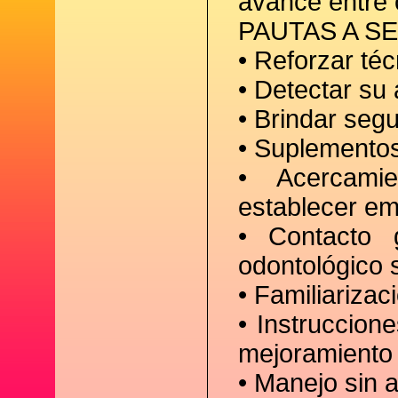
avance entre 
PAUTAS A SE
• Reforzar téc
• Detectar su
• Brindar seg
• Suplementos
• Acercami
establecer em
• Contacto 
odontológico 
• Familiarizac
• Instruccion
mejoramiento 
• Manejo sin a