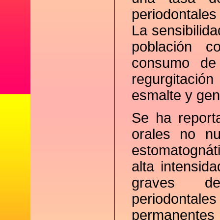
periodontales
La sensibilid
población c
consumo de
regurgitació
esmalte y gene
Se ha report
orales no nu
estomatognát
alta intensid
graves de
periodonta
permanentes 