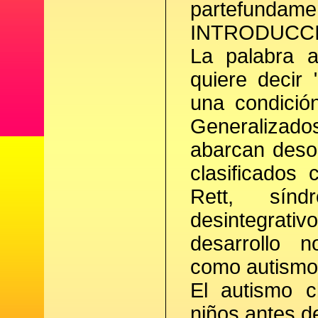
partefundamen
INTRODUCC
La palabra a
quiere decir
una condició
Generalizado
abarcan deso
clasificados
Rett, sínd
desintegrativo
desarrollo n
como autismo 
El autismo c
niños antes d