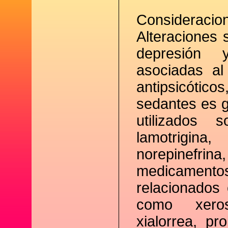
Consideracion
Alteraciones 
depresión 
asociadas al
antipsicótico
sedantes es 
utilizados s
lamotrigina
norepinefrin
medicamentos
relacionados
como xeros
xialorrea, p