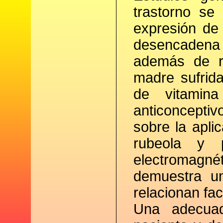
trastorno se
expresión de
desencaden
además de re
madre sufrid
de vitamin
anticonceptiv
sobre la apli
rubeola y p
electromagné
demuestra un
relacionan fa
Una adecuad