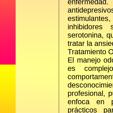
enfermeda
antidepres
estimulantes
inhibidores
serotonina, q
tratar la ansi
Tratamiento O
El manejo od
es complej
comporta
desconocimie
profesional, 
enfoca en p
prácticos p