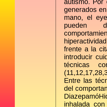
autismo. Por 
generados en 
mano, el eyec
pueden de
comportamie
hiperactivida
frente a la c
introducir cu
técnicas c
(11,12,17,28,
Entre las téc
del comporta
DiazepamóHi
inhalada con 