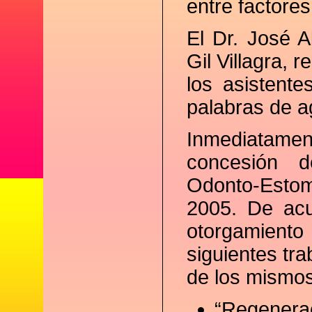
entre factore
El Dr. José A
Gil Villagra, 
los asistent
palabras de a
Inmediatament
concesión 
Odonto-Estom
2005. De acu
otorgamiento
siguientes tra
de los mismos 
“Regenerac