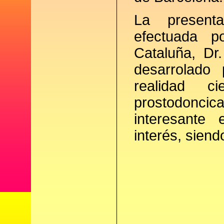
La present
efectuada p
Cataluña, Dr
desarrolado 
realidad c
prostodonci
interesante
interés, siend