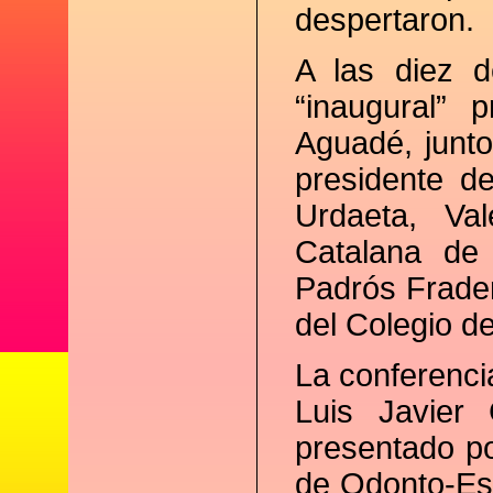
despertaron.
A las diez d
“inaugural” 
Aguadé, junto
presidente d
Urdaeta, Val
Catalana de 
Padrós Frader
del Colegio d
La conferencia
Luis Javier 
presentado po
de Odonto-Est