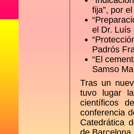
“Indicacion
fija”, por 
“Preparacio
el Dr. Luís
“Protecció
Padrós Fra
“El cementa
Samso Ma
Tras un nuev
tuvo lugar l
científicos 
conferencia d
Catedrática d
de Barcelona.