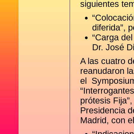
siguientes te
“Colocació
diferida”, 
“Carga del 
Dr. José Di
A las cuatro d
reanudaron la
el Symposium
“Interrogante
prótesis Fija”,
Presidencia d
Madrid, con el