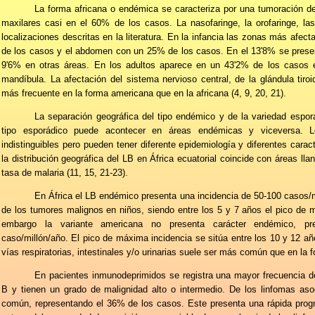
La forma africana o endémica se caracteriza por una tumoración de
maxilares casi en el 60% de los casos. La nasofaringe, la orofaringe, l
localizaciones descritas en la literatura. En la infancia las zonas más afe
de los casos y el abdomen con un 25% de los casos. En el 13'8% se presen
9'6% en otras áreas. En los adultos aparece en un 43'2% de los casos
mandíbula. La afectación del sistema nervioso central, de la glándula tiro
más frecuente en la forma americana que en la africana (4, 9, 20, 21).
La separación geográfica del tipo endémico y de la variedad espor
tipo esporádico puede acontecer en áreas endémicas y viceversa. L
indistinguibles pero pueden tener diferente epidemiología y diferentes carac
la distribución geográfica del LB en África ecuatorial coincide con áreas ll
tasa de malaria (11, 15, 21-23).
En África el LB endémico presenta una incidencia de 50-100 casos/
de los tumores malignos en niños, siendo entre los 5 y 7 años el pico de m
embargo la variante americana no presenta carácter endémico, pr
caso/millón/año. El pico de máxima incidencia se sitúa entre los 10 y 12 año
vías respiratorias, intestinales y/o urinarias suele ser más común que en la f
En pacientes inmunodeprimidos se registra una mayor frecuencia 
B y tienen un grado de malignidad alto o intermedio. De los linfomas aso
común, representando el 36% de los casos. Este presenta una rápida progr