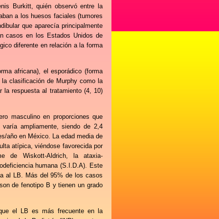
is Burkitt, quién observó entre la
taban a los huesos faciales (tumores
dibular que aparecía principalmente
ran casos en los Estados Unidos de
ico diferente en relación a la forma
rma africana), el esporádico (forma
o la clasificación de Murphy como la
 la respuesta al tratamiento (4, 10)
ero masculino en proporciones que
a varía ampliamente, siendo de 2,4
es/año en México. La edad media de
ulta atípica, viéndose favorecida por
 de Wiskott-Aldrich, la ataxia-
odeficiencia humana (S.I.D.A). Este
ia al LB. Más del 95% de los casos
son de fenotipo B y tienen un grado
 que el LB es más frecuente en la