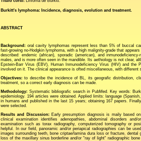
Título corto:
Linfoma de Burkitt.
Burkitt's lymphoma: Incidence, diagnosis, evolution and treatment.
ABSTRACT
Background:
oral cavity lymphomas represent less than 5% of buccal can
fast-growing no-Hodgkin lymphoma, with a high malignity-grade that appears m
described: endemic (african), sporadic (american), and inmunodeficiency-r
males, and is more often seen in the mandible. Its aethiology is not clear, a
Epstein-Barr Virus (EBV), Human Inmunodeficiency Virus (HIV) and the P
involved on it. The clinical appearance is ofted miscellaneous, with differe
Objectives:
to describe the incidence of BL, its geografic distribution, c
treatment, so a correct early diagnosis can be made.
Methodology:
Systematic bibliografic search in PubMed. Key words: Burki
epidemiology. 194 articles were obtained. Applied limits: language (Spanis
in humans and published in the last 15 years; obtaining 167 papers. Finally,
were selected.
Results and Discussion:
Early presumption diagnosis is maily based on 
clinical examination identifies adenopathies, abdominal disorders and/o
examination such as torax radiography, computerized tomography or po
helpful. In our field, panoramic and/or periapical radiographies can be used 
images surrounding teeth, bone criptae/lamina dura loss or fracture, dental 
loss of the maxillary sinus borderline and/or "ray of light" radiographic bon