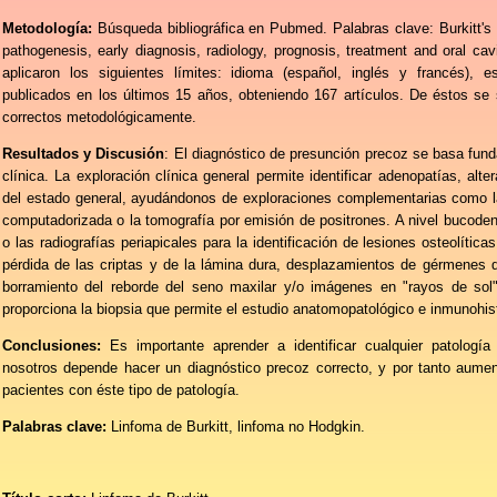
Metodología:
Búsqueda bibliográfica en Pubmed.
Palabras clave: Burkitt
pathogenesis, early diagnosis, radiology, prognosis, treatment and oral cav
aplicaron los siguientes límites: idioma (español, inglés y francés),
publicados en los últimos 15 años, obteniendo 167 artículos. De éstos se 
correctos metodológicamente.
Resultados y Discusión
: El diagnóstico de presunción precoz se basa fun
clínica. La exploración clínica general permite identificar adenopatías, alt
del estado general, ayudándonos de exploraciones complementarias como la 
computadorizada o la tomografía por emisión de positrones. A nivel bucode
o las radiografías periapicales para la identificación de lesiones osteolítica
pérdida de las criptas y de la lámina dura, desplazamientos de gérmenes de
borramiento del reborde del seno maxilar y/o imágenes en "rayos de sol"
proporciona la biopsia que permite el estudio anatomopatológico e inmunohi
Conclusiones:
Es importante aprender a identificar cualquier patolog
nosotros depende hacer un diagnóstico precoz correcto, y por tanto aumen
pacientes con éste tipo de patología.
Palabras clave:
Linfoma de Burkitt, linfoma no Hodgkin.