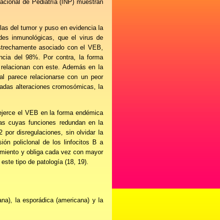
Nacional de Pediatría (INP) muestran
las del tumor y puso en evidencia la
es inmunológicas, que el virus de
estrechamente asociado con el VEB,
ncia del 98%. Por contra, la forma
 relacionan con este. Además en la
ral parece relacionarse con un peor
nadas alteraciones cromosómicas, la
 ejerce el VEB en la forma endémica
as cuyas funciones redundan en la
 por disregulaciones, sin olvidar la
ión policlonal de los linfocitos B a
atamiento y obliga cada vez con mayor
este tipo de patología (18, 19).
na), la esporádica (americana) y la