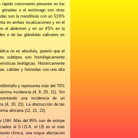
 rápido crecimiento presente en los
as gónadas o el estómago son otras
ctadas son la mandíbula con un 51'6%
ta en ambas localizaciones y en el
 en el abdomen y en un 4'5% en la
ides o de las glándulas salivares es
ádica no es absoluta, puesto que el
os subtipos son histológicamente
terísticas biológicas. Históricamente
anas, cálidas y húmedas con una alta
millón/año y representa más del 70%
áxima incidencia (4, 9, 20, 21). Sin
esentando una incidencia de un
s (4, 20, 21). La obstrucción de las
orma africana (12, 21, 22).
de LNH. Más del 95% son de estirpe
ciados al S.I.D.A, el LB es el más
esión clínica, una mayor afectación