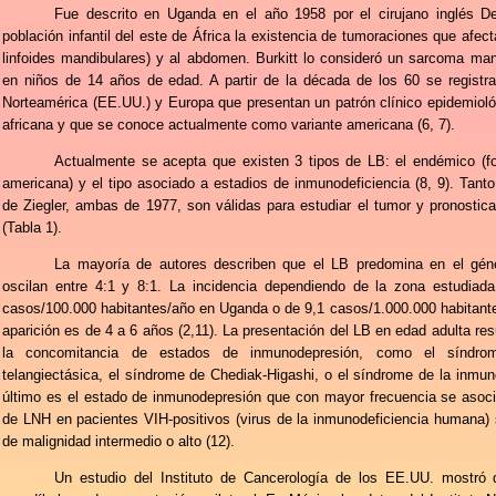
Fue descrito en Uganda en el año 1958 por el cirujano inglés Den
población infantil del este de África la existencia de tumoraciones que afec
linfoides mandibulares) y al abdomen. Burkitt lo consideró un sarcoma man
en niños de 14 años de edad. A partir de la década de los 60 se regist
Norteamérica (EE.UU.) y Europa que presentan un patrón clínico epidemiológ
africana y que se conoce actualmente como variante americana (6, 7).
Actualmente se acepta que existen 3 tipos de LB: el endémico (fo
americana) y el tipo asociado a estadios de inmunodeficiencia (8, 9). Tant
de Ziegler, ambas de 1977, son válidas para estudiar el tumor y pronosticar
(Tabla 1).
La mayoría de autores describen que el LB predomina en el gén
oscilan entre 4:1 y 8:1. La incidencia dependiendo de la zona estudiad
casos/100.000 habitantes/año en Uganda o de 9,1 casos/1.000.000 habitant
aparición es de 4 a 6 años (2,11). La presentación del LB en edad adulta res
la concomitancia de estados de inmunodepresión, como el síndrome
telangiectásica, el síndrome de Chediak-Higashi, o el síndrome de la inmun
último es el estado de inmunodepresión que con mayor frecuencia se asoc
de LNH en pacientes VIH-positivos (virus de la inmunodeficiencia humana) 
de malignidad intermedio o alto (12).
Un estudio del Instituto de Cancerología de los EE.UU. mostró