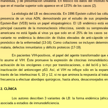
mandíbula, y de presentación unilateral. En México los datos del Instituto 
que en el maxilar superior solo aparece en el 13'3% de los casos (2).
La etiología del LB es desconocida. En 1996 Epstein cultivó las célu
presencia de un virus ADN, demostrando por el estudio de sus propiedad
Epstein-Barr (VEB) tenía un papel etiopatogénico. El LB endémico está 
principal causante de la mononucleosis infecciosa, siendo su seroprevale
americana no está ligada al virus ya que solo en el 25% de los casos se
variante no endémica la detección de títulos elevados de anti-cápside vi
pronóstico de la enfermedad (13-16). Como cofactores se incluyen determi
malaria, defectos inmunitarios y déficits proteicos (17-19).
En pacientes VIH-positivos, el papel del agente transformador que
lo asume el VIH. Éste promueve la expresión de citocinas inmunoblástic
activación de los oncógenes c-myc por translocaciones, o del bcl-6 y bcl-2
inactivación del antioncogen p53. Así, el VIH no influye sólo en la expans
través de las interleucinas 6, 10 y 12, si no que aminora la respuesta al tr
frecuencia a efectuar abordajes quirúrgicos, hasta ahora, desaconsejados en 
2. CLÍNICA
Los autores describen 3 variantes de LB: la forma endémica (africa
asociada a estadios de inmunodeficiencia.