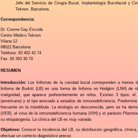
Jefe del Servicio de Cirugía Bucal, Implantología Bucofacial y Cir
Teknon. Barcelona.
Correspondencia:
Dr. Cosme Gay Escoda
Centro Médico Teknon
Vilana 12
08022 Barcelona
Teléfono: 93 402 42 74
Fax: 93 393 30 70
RESUMEN
Introducción:
Los linfomas de la cavidad bucal corresponden a menos d
linfoma de Burkitt (LB) es una forma de linfoma no Hodgkin (LNH) de rá
malignidad, que aparece preferentemente en niños. Existen 3 tipos: el 
(americano) y el tipo asociado a estadios de inmunodeficiencia. Predomin
frecuente en la mandíbula. La etiología es desconocida, pero se ha demos
(VEB), el virus de la inmunodeficiencia humana (VIH) y el
parásito
Plasmod
su etiopatogenia. La clínica del LB es muy variada.
Objetivos:
Conocer la incidencia del LB, su distribución geográfica, clínica
efectuar un correcto diagnóstico precoz.