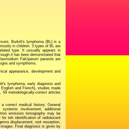
cers. Burkitt's lymphoma (BL) is a
ostly in children. 3 types of BL are
elated type. It ussually appears in
lthough it has been demonstrated that
lasmodium Falciparum parasite are
nt signs and sympthoms.
linical appearance, development and
tt's lymphoma, early diagnosis and
h, English and French), studies made
 59 metodologically-correct articles
a correct medical history. General
r systemic involvement; additional
sitron emission tomography may be
for teh identification of radiolucent
germs displacement, root resorption,
e images. Final diagnosis is given by