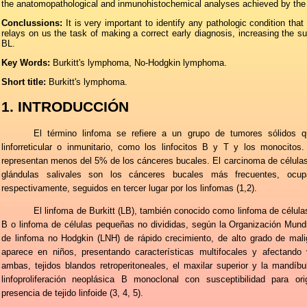
the anatomopathological and inmunohistochemical analyses achieved by the b
Conclussions:
It is very important to identify any pathologic condition that
relays on us the task of making a correct early diagnosis, increasing the sur
BL.
Key Words:
Burkitt's lymphoma, No-Hodgkin lymphoma.
Short title:
Burkitt's lymphoma.
1. INTRODUCCIÓN
El término linfoma se refiere a un grupo de tumores sólidos q
linforreticular o inmunitario, como los linfocitos B y T y los monocitos
representan menos del 5% de los cánceres bucales. El carcinoma de célula
glándulas salivales son los cánceres bucales más frecuentes, ocu
respectivamente, seguidos en tercer lugar por los linfomas (1,2).
El linfoma de Burkitt (LB), también conocido como linfoma de células
B o linfoma de células pequeñas no divididas, según la Organización Mund
de linfoma no Hodgkin (LNH) de rápido crecimiento, de alto grado de malig
aparece en niños, presentando características multifocales y afectando
ambas, tejidos blandos retroperitoneales, el maxilar superior y la mandíbu
linfoproliferación neoplásica B monoclonal con susceptibilidad para orig
presencia de tejido linfoide (3, 4, 5).