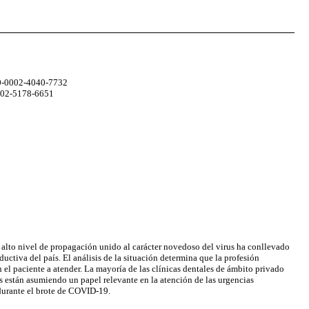
000-0002-4040-7732
0002-5178-6651
 alto nivel de propagación unido al carácter novedoso del virus ha conllevado
uctiva del país. El análisis de la situación determina que la profesión
n el paciente a atender. La mayoría de las clínicas dentales de ámbito privado
 están asumiendo un papel relevante en la atención de las urgencias
 durante el brote de COVID-19.