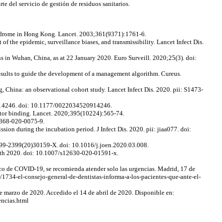
e del servicio de gestión de residuos sanitarios.
syndrome in Hong Kong. Lancet. 2003;361(9371):1761-6.
 the epidemic, surveillance biases, and transmissibility. Lancet Infect Dis.
s in Wuhan, China, as at 22 January 2020. Euro Surveill. 2020;25(3). doi:
esults to guide the development of a management algorithm. Cureus.
, China: an observational cohort study. Lancet Infect Dis. 2020. pii: S1473-
0914246. doi: 10.1177/0022034520914246.
eptor binding. Lancet. 2020;395(10224):565-74.
41368-020-0075-9.
sion during the incubation period. J Infect Dis. 2020. pii: jiaa077. doi:
0099-2399(20)30159-X. doi: 10.1016/j.joen.2020.03.008.
esth 2020. doi: 10.1007/s12630-020-01591-x.
co de COVID-19, se recomienda atender solo las urgencias. Madrid, 17 de
1734-el-consejo-general-de-dentistas-informa-a-los-pacientes-que-ante-el-
 marzo de 2020. Accedido el 14 de abril de 2020. Disponible en:
encias.html