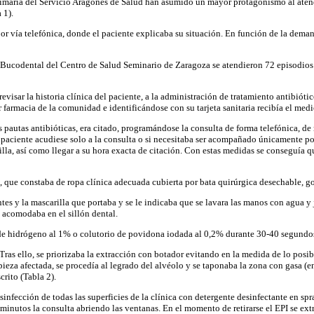
imaria del Servicio Aragonés de Salud han asumido un mayor protagonismo al atende
 1).
por vía telefónica, donde el paciente explicaba su situación. En función de la dema
d Bucodental del Centro de Salud Seminario de Zaragoza se atendieron 72 episodios 
evisar la historia clínica del paciente, a la administración de tratamiento antibióti
r farmacia de la comunidad e identificándose con su tarjeta sanitaria recibía el me
as pautas antibióticas, era citado, programándose la consulta de forma telefónica, 
l paciente acudiese solo a la consulta o si necesitaba ser acompañado únicamente p
la, así como llegar a su hora exacta de citación. Con estas medidas se conseguía qu
 que constaba de ropa clínica adecuada cubierta por bata quirúrgica desechable, go
ntes y la mascarilla que portaba y se le indicaba que se lavara las manos con agua 
e acomodaba en el sillón dental.
o de hidrógeno al 1% o colutorio de povidona iodada al 0,2% durante 30-40 segundos
 Tras ello, se priorizaba la extracción con botador evitando en la medida de lo posi
a pieza afectada, se procedía al legrado del alvéolo y se taponaba la zona con gasa 
rito (Tabla 2).
nfección de todas las superficies de la clínica con detergente desinfectante en spray
s minutos la consulta abriendo las ventanas. En el momento de retirarse el EPI se ext