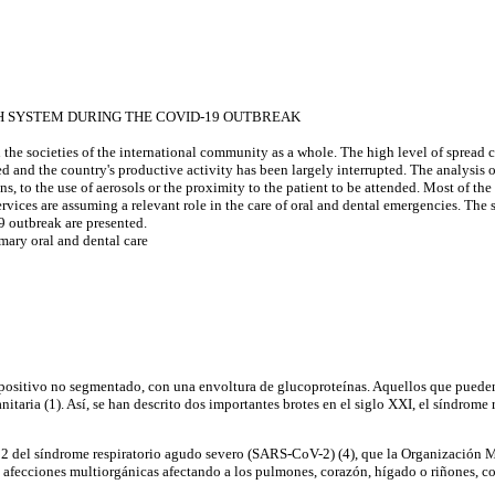
H SYSTEM DURING THE COVID-19 OUTBREAK
e societies of the international community as a whole. The high level of spread co
d and the country's productive activity has been largely interrupted. The analysis of
ns, to the use of aerosols or the proximity to the patient to be attended. Most of the 
vices are assuming a relevant role in the care of oral and dental emergencies. The si
 outbreak are presented.
ary oral and dental care
sitivo no segmentado, con una envoltura de glucoproteínas. Aquellos que pueden i
aria (1). Así, se han descrito dos importantes brotes en el siglo XXI, el síndrome 
us 2 del síndrome respiratorio agudo severo (SARS-CoV-2) (4), que la Organizaci
s afecciones multiorgánicas afectando a los pulmones, corazón, hígado o riñones, c