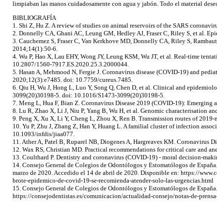
limpiaban las manos cuidadosamente con agua y jabón. Todo el material desecha
BIBLIOGRAFÍA
1. Shi Z, Hu Z. A review of studies on animal reservoirs of the SARS coronavir
2. Donnelly CA, Ghani AC, Leung GM, Hedley AJ, Fraser C, Riley S, et al. Ep
3. Cauchemez S, Fraser C, Van Kerkhove MD, Donnelly CA, Riley S, Rambaut A, e
2014;14(1):50-6.
4. Wu P, Hao X, Lau EHY, Wong JY, Leung KSM, Wu JT, et al. Real-time tentativ
10.2807/1560-7917.ES.2020.25.3.2000044.
5. Hasan A, Mehmood N, Fergie J. Coronavirus disease (COVID-19) and pediatr
2020;12(3):e7485. doi: 10.7759/cureus.7485.
6. Qiu H, Wu J, Hong L, Luo Y, Song Q, Chen D, et al. Clinical and epidemiolo
3099(20)30198-5. doi: 10.1016/S1473-3099(20)30198-5.
7. Meng L, Hua F, Bian Z. Coronavirus Disease 2019 (COVID-19): Emerging 
8. Lu R, Zhao X, Li J, Niu P, Yang B, Wu H, et al. Genomic characterisation 
9. Peng X, Xu X, Li Y, Cheng L, Zhou X, Ren B. Transmission routes of 2019-n
10. Yu P, Zhu J, Zhang Z, Han Y, Huang L. A familial cluster of infection assoc
10.1093/infdis/jiaa077.
11. Ather A, Patel B, Ruparel NB, Diogenes A, Hargreaves KM. Coronavirus Di
12. Wax RS, Christian MD. Practical recommendations for critical care and a
13. Coulthard P. Dentistry and coronavirus (COVID-19) - moral decision-maki
14. Consejo General de Colegios de Odontólogos y Estomatólogos de España. E
marzo de 2020. Accedido el 14 de abril de 2020. Disponible en: https://www.
brote-epidemico-de-covid-19-se-recomienda-atender-solo-las-urgencias.html
15. Consejo General de Colegios de Odontólogos y Estomatólogos de España. 
https://consejodentistas.es/comunicacion/actualidad-consejo/notas-de-prens