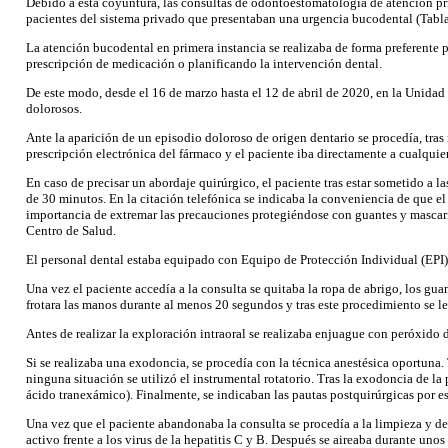
Debido a esta coyuntura, las consultas de odontoestomatología de atención pr
pacientes del sistema privado que presentaban una urgencia bucodental (Tabla
La atención bucodental en primera instancia se realizaba de forma preferente 
prescripción de medicación o planificando la intervención dental.
De este modo, desde el 16 de marzo hasta el 12 de abril de 2020, en la Unida
dolorosos.
Ante la aparición de un episodio doloroso de origen dentario se procedía, tras r
prescripción electrónica del fármaco y el paciente iba directamente a cualquie
En caso de precisar un abordaje quirúrgico, el paciente tras estar sometido a l
de 30 minutos. En la citación telefónica se indicaba la conveniencia de que e
importancia de extremar las precauciones protegiéndose con guantes y mascaril
Centro de Salud.
El personal dental estaba equipado con Equipo de Protección Individual (EPI),
Una vez el paciente accedía a la consulta se quitaba la ropa de abrigo, los gua
frotara las manos durante al menos 20 segundos y tras este procedimiento se l
Antes de realizar la exploración intraoral se realizaba enjuague con peróxid
Si se realizaba una exodoncia, se procedía con la técnica anestésica oportuna.
ninguna situación se utilizó el instrumental rotatorio. Tras la exodoncia de l
ácido tranexámico). Finalmente, se indicaban las pautas postquirúrgicas por esc
Una vez que el paciente abandonaba la consulta se procedía a la limpieza y desi
activo frente a los virus de la hepatitis C y B. Después se aireaba durante uno