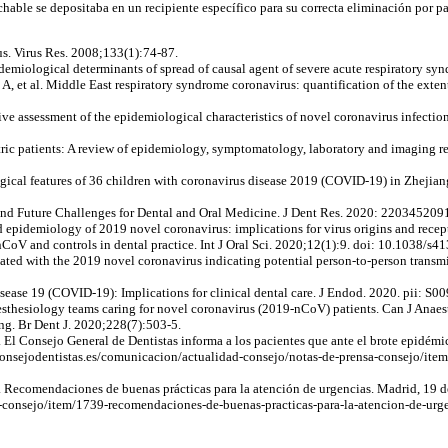
ble se depositaba en un recipiente específico para su correcta eliminación por part
us. Virus Res. 2008;133(1):74-87.
idemiological determinants of spread of causal agent of severe acute respiratory 
t al. Middle East respiratory syndrome coronavirus: quantification of the extent of
e assessment of the epidemiological characteristics of novel coronavirus infection
ic patients: A review of epidemiology, symptomatology, laboratory and imaging r
gical features of 36 children with coronavirus disease 2019 (COVID-19) in Zhejiang
and Future Challenges for Dental and Oral Medicine. J Dent Res. 2020: 2203452
and epidemiology of 2019 novel coronavirus: implications for virus origins and rec
CoV and controls in dental practice. Int J Oral Sci. 2020;12(1):9. doi: 10.1038/s
iated with the 2019 novel coronavirus indicating potential person-to-person transmis
sease 19 (COVID-19): Implications for clinical dental care. J Endod. 2020. pii: S
nesthesiology teams caring for novel coronavirus (2019-nCoV) patients. Can J Ana
ng. Br Dent J. 2020;228(7):503-5.
l Consejo General de Dentistas informa a los pacientes que ante el brote epidémi
consejodentistas.es/comunicacion/actualidad-consejo/notas-de-prensa-consejo/item/
Recomendaciones de buenas prácticas para la atención de urgencias. Madrid, 19 de
a-consejo/item/1739-recomendaciones-de-buenas-practicas-para-la-atencion-de-urg