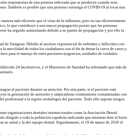
ulas respiratorias de una persona infectada que se producen cuando tose,
mones. También es posible que una persona contraiga el COVID-19 al tocar una
manera más eficiente que el virus de la influenza, pero no tan eficientemente
mico, lo que contribuye a una mayor propagación puesto que las personas
l brote ha seguido aumentando debido a su patrón de propagación y por ello la
ad de Zaragoza. Debido al ascenso exponencial de enfermos y fallecidos con
la movilidad de todos los ciudadanos con el fin de frenar la curva de casos y,
clave para el manejo de estos pacientes (urgencias, unidades de cuidados
fallecido 24 facultativos, y el Ministerio de Sanidad ha informado que más de
anitario.
giar al paciente durante su atención. Por otra parte, si el paciente está
cluyen la generación de aerosoles y salpicaduras comúnmente contaminadas con
del profesional a la región orofaríngea del paciente. Todo ello supone riesgos
tras organizaciones dentales internacionales como la Asociación Dental
cado dirigido a toda la población española indicando que mientras dure el brote
zar su salud y la del equipo dental. Seguidamente, el 19 de marzo de 2020 el