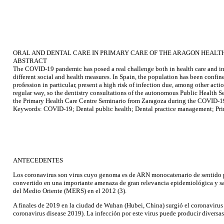
ORAL AND DENTAL CARE IN PRIMARY CARE OF THE ARAGON HEALT
ABSTRACT
The COVID-19 pandemic has posed a real challenge both in health care and in th
different social and health measures. In Spain, the population has been confine
profession in particular, present a high risk of infection due, among other actio
regular way, so the dentistry consultations of the autonomous Public Health Ser
the Primary Health Care Centre Seminario from Zaragoza during the COVID-19
Keywords: COVID-19; Dental public health; Dental practice management; Prim
ANTECEDENTES
Los coronavirus son virus cuyo genoma es de ARN monocatenario de sentido po
convertido en una importante amenaza de gran relevancia epidemiológica y sanit
del Medio Oriente (MERS) en el 2012 (3).
A finales de 2019 en la ciudad de Wuhan (Hubei, China) surgió el coronavir
coronavirus disease 2019). La infección por este virus puede producir diversa