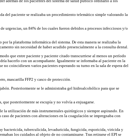
r además de los pacientes del sistema de salud público ordinario a los
nda del paciente se realizaba un procedimiento telemático simple valorando la
de urgencias, un 84% de los cuales fueron debidos a procesos infecciosos y/o
co por la plataforma informática del sistema. De esta manera se realizaba la
dicamento sin necesidad de haber acudido presencialmente a la consulta dental.
de modo que entre paciente y paciente citado transcurriese al menos un período
odría hacerlo con un acompañante. Igualmente se informaba al paciente en la
e no coincidiesen varios pacientes esperando su turno en la sala de espera del
rro, mascarilla FFP2 y casco de protección.
y jabón. Posteriormente se le administraba gel hidroalcohólico para que se
, que posteriormente se escupía y no volvía a enjuagarse.
ble la utilización de más instrumentales quirúrgicos y siempre aspirando. En
(en caso de pacientes con alteraciones en la coagulación se impregnaba con
 bactericida, tuberculicida, levaduricida, fungicida, esporicida, viricida y
remaban los cuidados al objeto de no contaminarse. Tras retirarse el EPI se