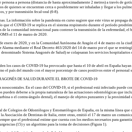
 persona a persona (distancia de hasta aproximadamente 2 metros) a través de gotíc
jos de quienes se encuentran cerca o posiblemente ser inhaladas y llegar a los pul
os, y por transmisión fecal-oral (6-8).
. La información sobre la pandemia en curso sugiere que este virus se propaga de 
 que el COVID-19 se replica en el sistema respiratorio durante el período prodró
zos de la comunidad internacional para contener la transmisión de la enfermedad, e
 OMS el 11 de marzo de 2020.
 de enero de 2020, y en la Comunidad Autónoma de Aragón el 4 de marzo en la ciud
Alarma mediante el Real Decreto 463/2020 del 14 de marzo por el que se restringía 
 denominado Sistema Aragonés de Salud) se colapsaran los servicios hospitalarios 
enden los casos de COVID-19 ha provocado que hasta el 10 de abril en España hayan 
mo el país del mundo con el mayor porcentaje de casos positivos entre el personal s
RAGONÉS DE SALUD DURANTE EL BROTE DE COVID-19
 nosocomiales. En el caso del COVID-19, si el profesional está infectado puede conta
gos pueden deberse a la propia naturaleza de las actuaciones odontológicas que in
a turbina o el contra-ángulo dental), el manejo de objetos punzantes y la proximidad 
ral de Colegios de Odontólogos y Estomatólogos de España, en la misma línea que o
la Asociación de Dentistas de Italia, entre otras, emitió el 17 de marzo un comuni
 siempre que el profesional estime que cuenta con los medios necesarios para garanti
rgencias (15) y un algoritmo para la toma de decisiones (Figura 1).