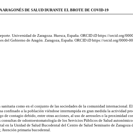
A ARAGONÉS DE SALUD DURANTE EL BROTE DE COVID-19
l Deporte. Universidad de Zaragoza. Huesca, España. ORCID iD https://orcid.org/0
ciales del Gobierno de Aragón. Zaragoza, España. ORCID iD https://orcid.org/0000-
sanitaria como en el conjunto de las sociedades de la comunidad internacional. El
e ha confinado a la población viéndose interrumpida en gran medida la actividad prod
sgo de contagio debido, entre otras acciones, al uso de aerosoles o la proximidad co
s consultas de odontoestomatología de los Servicios Públicos de Salud autonómicos
dental en la Unidad de Salud Bucodental del Centro de Salud Seminario de Zaragoza
l; Atención primaria bucodental.