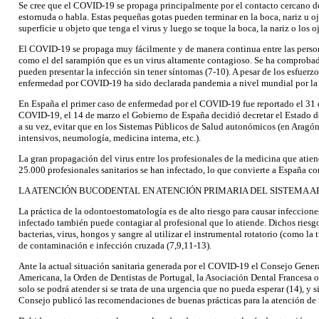
Se cree que el COVID-19 se propaga principalmente por el contacto cercano de
estornuda o habla. Estas pequeñas gotas pueden terminar en la boca, nariz u o
superficie u objeto que tenga el virus y luego se toque la boca, la nariz o los oj
El COVID-19 se propaga muy fácilmente y de manera continua entre las personas
como el del sarampión que es un virus altamente contagioso. Se ha comprobado
pueden presentar la infección sin tener síntomas (7-10). A pesar de los esfuer
enfermedad por COVID-19 ha sido declarada pandemia a nivel mundial por la
En España el primer caso de enfermedad por el COVID-19 fue reportado el 31
COVID-19, el 14 de marzo el Gobierno de España decidió decretar el Estado de 
a su vez, evitar que en los Sistemas Públicos de Salud autonómicos (en Aragón
intensivos, neumología, medicina interna, etc.).
La gran propagación del virus entre los profesionales de la medicina que ati
25.000 profesionales sanitarios se han infectado, lo que convierte a España co
LA ATENCIÓN BUCODENTAL EN ATENCIÓN PRIMARIA DEL SISTEMA A
La práctica de la odontoestomatología es de alto riesgo para causar infecciones
infectado también puede contagiar al profesional que lo atiende. Dichos ries
bacterias, virus, hongos y sangre al utilizar el instrumental rotatorio (como l
de contaminación e infección cruzada (7,9,11-13).
Ante la actual situación sanitaria generada por el COVID-19 el Consejo Gene
Americana, la Orden de Dentistas de Portugal, la Asociación Dental Francesa o 
solo se podrá atender si se trata de una urgencia que no pueda esperar (14), y
Consejo publicó las recomendaciones de buenas prácticas para la atención de u