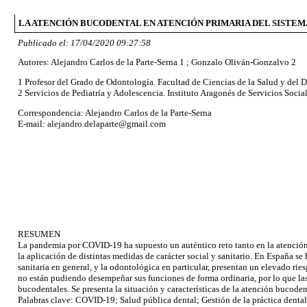
LA ATENCIÓN BUCODENTAL EN ATENCIÓN PRIMARIA DEL SISTEM
Publicado el: 17/04/2020 09:27:58
Autores: Alejandro Carlos de la Parte-Serna 1 ; Gonzalo Oliván-Gonzalvo 2
1 Profesor del Grado de Odontología. Facultad de Ciencias de la Salud y de
2 Servicios de Pediatría y Adolescencia. Instituto Aragonés de Servicios So
Correspondencia: Alejandro Carlos de la Parte-Serna
E-mail: alejandro.delaparte@gmail.com
RESUMEN
La pandemia por COVID-19 ha supuesto un auténtico reto tanto en la atención 
la aplicación de distintas medidas de carácter social y sanitario. En España s
sanitaria en general, y la odontológica en particular, presentan un elevado rie
no están pudiendo desempeñar sus funciones de forma ordinaria, por lo que la
bucodentales. Se presenta la situación y características de la atención buco
Palabras clave: COVID-19; Salud pública dental; Gestión de la práctica denta