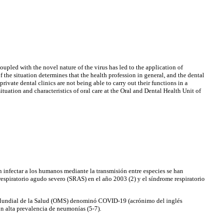
upled with the novel nature of the virus has led to the application of
 the situation determines that the health profession in general, and the dental
private dental clinics are not being able to carry out their functions in a
tuation and characteristics of oral care at the Oral and Dental Health Unit of
nfectar a los humanos mediante la transmisión entre especies se han
respiratorio agudo severo (SRAS) en el año 2003 (2) y el síndrome respiratorio
ón Mundial de la Salud (OMS) denominó COVID-19 (acrónimo del inglés
on alta prevalencia de neumonías (5-7).