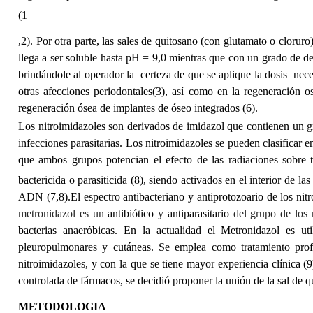
(1
,2). Por otra parte, las sales de quitosano (con glutamato o clorur
llega a ser soluble hasta pH = 9,0 mientras que con un grado de d
brindándole al operador la certeza de que se aplique la dosis neces
otras afecciones periodontales(3), así como en la regeneración o
regeneración ósea de implantes de óseo integrados (6).
Los nitroimidazoles son derivados de imidazol que contienen un gru
infecciones parasitarias. Los nitroimidazoles se pueden clasificar e
que ambos grupos potencian el efecto de las radiaciones sobre 
bactericida o parasiticida
(8),
siendo
activados en el interior de las
ADN (7,8).
El espectro antibacteriano y antiprotozoario de los nit
metronidazol es un
antibiótico
y
antiparasitario
del grupo de los 
bacterias
anaeróbicas.
En la actualidad el Metronidazol es uti
pleuropulmonares y cutáneas. Se emplea como tratamiento profilác
nitroimidazoles, y con la que se tiene mayor experiencia clínica (9
controlada de fármacos,
se decidió proponer la unión de la sal de 
METODOLOGIA