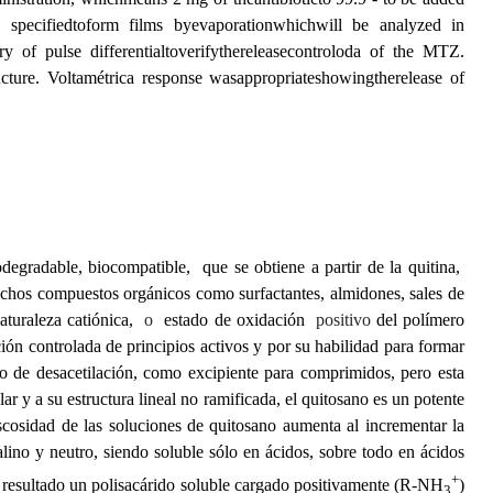
 specifiedtoform films byevaporationwhichwill be analyzed in
 of pulse differentialtoverifythereleasecontroloda of the MTZ.
ture. Voltamétrica response wasappropriateshowingtherelease of
degradable, biocompatible, que se obtiene a partir de la quitina,
uchos compuestos orgánicos como surfactantes, almidones, sales de
aturaleza catiónica,
o
estado de oxidación
positivo
del polímero
ión controlada de principios activos y por su habilidad para formar
do de desacetilación, como excipiente para comprimidos, pero esta
r y a su estructura lineal no ramificada, el quitosano es un potente
scosidad de las soluciones de quitosano aumenta al incrementar la
lino y neutro, siendo soluble sólo en ácidos, sobre todo en ácidos
+
o resultado un polisacárido soluble cargado positivamente (R-NH
)
3