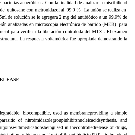
y
bacterias
anaeróbicas.
Con la finalidad de analizar la miscibilidad
 de quitosano con metronidazol al 99.9 %. La unión se realiza en
15ml de solución se le agregara 2 mg del antibiótico a un 99.9% de
 serán analizadas en microscopia electrónica de barrido (MEB) para
ncial para verificar la liberación controloda del MTZ . El examen
tructura. La respuesta voltamétrica fue apropiada demostrando la
RELEASE
odegradable, biocompatible, used as membraneproviding a simple
rasitic of nitroimidazolegroupinhibitsnucleicacidsynthesis, and
nitjoinswithmedicationsbeingused in thecontrolledrelease of drugs,
nistration, whichmeans 2 mg of theantibioticto 99.9 - to be added