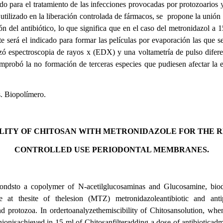
izado para el tratamiento de las infecciones provocadas por protozoarios
utilizado en la liberación controlada de fármacos,
se propone la unión
ón del antibiótico, lo que significa que en el caso del metronidazol a 
te será el indicado para formar las películas por evaporación las que
lizó espectroscopia de rayos x (EDX) y una voltametría de pulso difere
robó la no formación de terceras especies que pudiesen afectar la es
. Biopolímero.
ILITY OF CHITOSAN WITH METRONIDAZOLE FOR THE 
CONTROLLED USE PERIODONTAL MEMBRANES.
spondsto a copolymer of N-acetilglucosaminas and Glucosamine, bi
ge at thesite of thelesion (MTZ) metronidazoleantibiotic and antipa
nd protozoa. In ordertoanalyzethemiscibility of Chitosansolution, whe
nisachieved in 15 ml of Chitosanfilteradding a dose of antibioticadmi