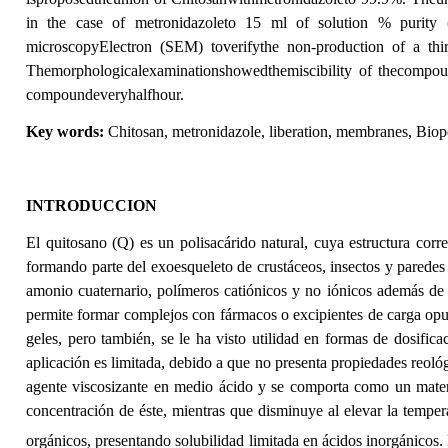
in the case of metronidazoleto 15 ml of solution % purity (
microscopyElectron (SEM) toverifythe non-production of a thir
Themorphologicalexaminationshowedthemiscibility of thecompoun
compoundeveryhalfhour.
Key words:
Chitosan, metronidazole, liberation, membranes, Biop
INTRODUCCION
El quitosano (Q) es un polisacárido natural, cuya estructura cor
formando parte del exoesqueleto de crustáceos, insectos y parede
amonio cuaternario, polímeros catiónicos y no iónicos además de 
permite formar complejos con fármacos o excipientes de carga opues
geles, pero también, se le ha visto utilidad en formas de dosifi
aplicación es limitada, debido a que no presenta propiedades reológ
agente viscosizante en medio ácido y se comporta como un materia
concentración de éste, mientras que disminuye al elevar la temper
orgánicos, presentando solubilidad limitada en ácidos inorgánico