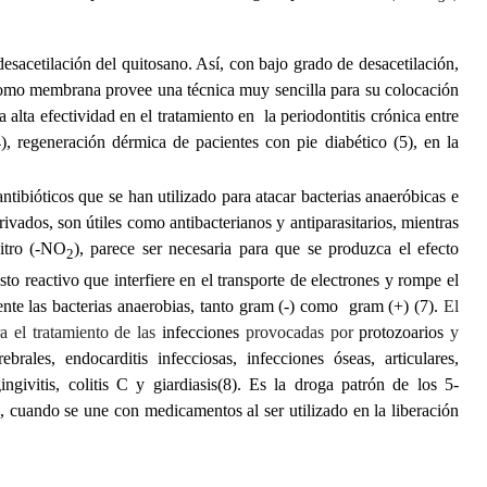
desacetilación del quitosano. Así, con bajo grado de desacetilación,
o como membrana provee una técnica muy sencilla para su colocación
alta efectividad en el tratamiento en la periodontitis crónica entre
), regeneración dérmica de pacientes con pie diabético (5), en la
tibióticos que se han utilizado para atacar bacterias anaeróbicas e
rivados, son útiles como antibacterianos y antiparasitarios, mientras
nitro (-NO
), parece ser necesaria para que se produzca el efecto
2
to reactivo que interfiere en el transporte de electrones y rompe el
amente las bacterias anaerobias, tanto gram (-) como gram (+)
(7)
.
El
ra el tratamiento de las
infecciones
provocadas por
protozoarios
y
ales, endocarditis infecciosas, infecciones óseas, articulares,
ngivitis, colitis C y giardiasis(8). Es la droga patrón de los 5-
n, cuando se une con medicamentos al ser utilizado en la liberación