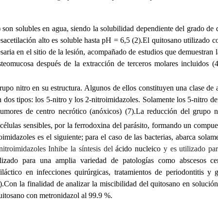
o) son solubles en agua, siendo la solubilidad dependiente del grado de 
esacetilación alto es soluble hasta pH = 6,5 (2).El quitosano utilizad
aria en el sitio de la lesión, acompañado de estudios que demuestran la 
steomucosa después de la extracción de terceros molares incluidos (4
po nitro en su estructura. Algunos de ellos constituyen una clase de an
n dos tipos: los 5-nitro y los 2-nitroimidazoles. Solamente los 5-nitro de
tumores de centro necrótico (anóxicos) (7).La reducción del grupo 
 células sensibles, por la ferrodoxina del parásito, formando un compues
roimidazoles es el siguiente; para el caso de las bacterias, abarca sol
nitroimidazoles Inhibe la síntesis del
ácido nucleico
y es utilizado pa
lizado para una amplia variedad de patologías como abscesos cerebr
tico en infecciones quirúrgicas, tratamientos de periodontitis y gi
).
Con la finalidad de analizar la miscibilidad del quitosano en solució
quitosano con metronidazol al 99.9 %.