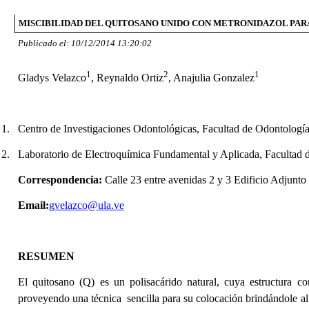
MISCIBILIDAD DEL QUITOSANO UNIDO CON METRONIDAZOL PA
Publicado el: 10/12/2014 13:20:02
1
2
1
Gladys Velazco
, Reynaldo Ortiz
, Anajulia Gonzalez
1.
Centro de Investigaciones Odontológicas, Facultad de Odontologí
2.
Laboratorio de Electroquímica Fundamental y Aplicada, Facultad 
Correspondencia:
Calle 23 entre avenidas 2 y 3 Edificio Adjunt
Email:
gvelazco@ula.ve
RESUMEN
El quitosano (Q) es un polisacárido natural, cuya estructura 
proveyendo una técnica sencilla para su colocación brindándole al o