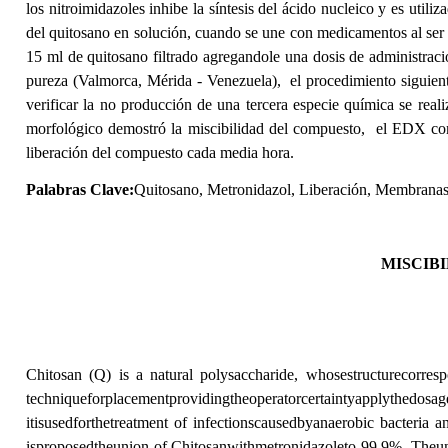
los nitroimidazoles inhibe la síntesis del ácido nucleico y es util
del quitosano en solución, cuando se une con medicamentos al ser 
15 ml de quitosano filtrado agregandole una dosis de administraci
pureza
(Valmorca, Mérida - Venezuela)
, el procedimiento siguien
verificar la no producción de una tercera especie química se rea
morfológico demostró la miscibilidad del compuesto, el EDX comp
liberación del compuesto cada media hora.
Palabras Clave:
Quitosano, Metronidazol, Liberación, Membranas
MISCIB
Chitosan (Q) is a natural polysaccharide, whosestructurecorre
techniqueforplacementprovidingtheoperatorcertaintyapplythedosa
itisusedforthetreatment of infectionscausedbyanaerobic bacteria a
isproposedtheunion of Chitosanwithmetronidazoleto 99.9%. Theunio