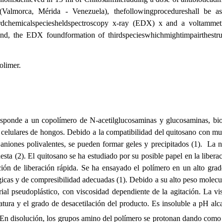
Valmorca, Mérida - Venezuela), thefollowingprocedureshall be as
dchemicalspeciesheldspectroscopy x-ray (EDX) x and a voltammetry
d, the EDX foundformation of thirdspecieswhichmightimpairthestruc
olimer.
responde a un copolímero de N-acetilglucosaminas y glucosaminas, bio
s celulares de hongos. Debido a la compatibilidad del quitosano con m
aniones polivalentes, se pueden formar geles y precipitados (1). La n
ta (2). El quitosano se ha estudiado por su posible papel en la liberac
cación de liberación rápida. Se ha ensayado el polímero en un alto gra
icas y de compresibilidad adecuadas (1). Debido a su alto peso molecula
l pseudoplástico, con viscosidad dependiente de la agitación. La vi
atura y el grado de desacetilación del producto. Es insoluble a pH alca
s. En disolución, los grupos amino del polímero se protonan dando com